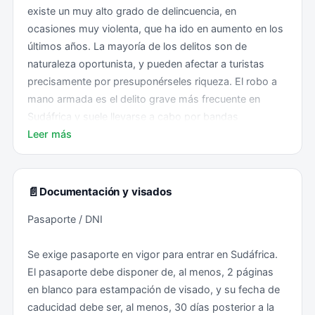
existe un muy alto grado de delincuencia, en
ocasiones muy violenta, que ha ido en aumento en los
últimos años. La mayoría de los delitos son de
naturaleza oportunista, y pueden afectar a turistas
precisamente por presuponérseles riqueza. El robo a
mano armada es el delito grave más frecuente en
Sudáfrica y suele llevarse a cabo por bandas
organizadas armadas con pistolas y/o cuchillos. El
Leer más
allanamiento de morada, el robo y el robo de coches
son delitos frecuentes en toda Sudáfrica. Suelen ser
violentos y pueden ocurrir a cualquier hora del día. En
📄
Documentación y visados
muchos casos, los delincuentes prefieren atacar
Pasaporte / DNI
cuando los ocupantes están en casa o llegando o
saliendo de los locales.
Se exige pasaporte en vigor para entrar en Sudáfrica.
El pasaporte debe disponer de, al menos, 2 páginas
Por ello, la Embajada ha elaborado las siguientes
en blanco para estampación de visado, y su fecha de
recomendaciones básicas:
caducidad debe ser, al menos, 30 días posterior a la