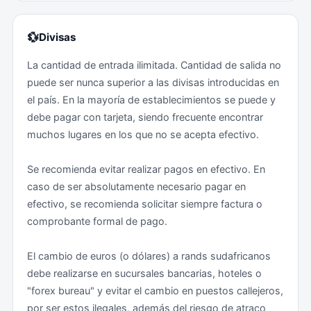
evitando así perder de vista su tarjeta. De este modo
evitará la posibilidad de que su tarjeta sea clonada.
Puede encontrar más información en la página web de
💱
Divisas
la Organización Mundial de la Salud y en este enlace.
En Sudáfrica, los robos en comercios son habituales.
La cantidad de entrada ilimitada. Cantidad de salida no
En los centros comerciales, los ladrones utilizan
puede ser nunca superior a las divisas introducidas en
Antes de iniciar el viaje se recomienda consultar a su
observadores que siguen a las víctimas para averiguar
el país. En la mayoría de establecimientos se puede y
centro de vacunación internacional, así como leer las
qué pueden robar. El observador puede seguir al
debe pagar con tarjeta, siendo frecuente encontrar
recomendaciones sanitarias por países del Ministerio
cliente hasta el aparcamiento donde roban a la víctima
muchos lugares en los que no se acepta efectivo.
de Sanidad en su página web.
(lejos de los testigos) o pasar a los socios de los
ladrones que esperan en un coche cercano, donde les
Se recomienda evitar realizar pagos en efectivo. En
seguirán y robarán lejos de la seguridad y la policía.
caso de ser absolutamente necesario pagar en
Los ladrones que siguen a los compradores hasta sus
efectivo, se recomienda solicitar siempre factura o
casas siguen siendo una tendencia. También son
comprobante formal de pago.
frecuentes los robos de teléfonos móviles en centros
comerciales. Numerosos robos de teléfonos móviles
El cambio de euros (o dólares) a rands sudafricanos
se producen porque los clientes no prestan atención a
debe realizarse en sucursales bancarias, hoteles o
quienes están cerca de ellos mientras se dirigen a sus
"forex bureau" y evitar el cambio en puestos callejeros,
coches o se comunican con el conductor contratado.
por ser estos ilegales, además del riesgo de atraco