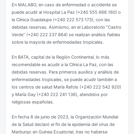
En MALABO, en caso de enfermedad o accidente se
frontera.
identidad, cada vez más frecuentes, efectuados por
puede acudir al Hospital La Paz (+240 555 666 160) o
las fuerzas de seguridad o las fuerzas armadas. No
la Clínica Guadalupe (+240 222 573 173), con las
Renovación de visados, autorizaciones de residencia y
debe perderse la calma. En caso de detención o
debidas reservas. Asimismo, en el Laboratorio "Castro
permisos de trabajo
problema con las autoridades durante su estancia en
Verde" (+240 222 237 864) se realizan análisis fiables
Guinea Ecuatorial, debe identificarse como español y
sobre la mayoría de enfermedades tropicales.
Se han producido operaciones de control de la
ponerse inmediatamente en contacto con la Sección
inmigración ilegal, durante las cuales se han efectuado
Consular de la Embajada de España en Malabo (+240)
En BATA, capital de la Región Continental, lo más
controles a extranjeros y detenciones de aquellos que
222 0085 89 o el Consulado General de España en
recomendable es acudir a la Clínica La Paz, con las
no han regularizado su situación legal en Guinea
Bata (+240) 222 28 56 77. Se recuerda que, de
debidas reservas. Para primeros auxilios y análisis de
Ecuatorial. Vencido el plazo extraordinario de
acuerdo con la normativa internacional, a solicitud del
enfermedades tropicales, se puede acudir también a
regularización de residentes extranjeros, no se
detenido las autoridades están obligadas a informar a
los centros de salud María Rafols (+240 222 542 920)
descarta que puedan producirse detenciones y/o
la Embajada o Consulado de España sin dilación.
y María Gay (+240 222 241 136), atendidos por
expulsiones de ciudadanos extranjeros en situación
religiosas españolas.
irregular. Se recomienda no permanecer en el territorio
Se dan situaciones en las que las autoridades
sin la documentación en regla y comenzar los trámites
aeroportuarias prohíben cautelarmente la salida del
En fecha 8 de junio de 2023, la Organización Mundial
de renovación con la suficiente antelación.
país de ciudadanos extranjeros a petición de socios
de la Salud declaró el fin de la epidemia del virus de
locales con los que existen enfrentamientos
Marburgo en Guinea Ecuatorial, tras no haberse
Existen serias dificultades para obtener o renovar los
comerciales o laborales y sin que medie