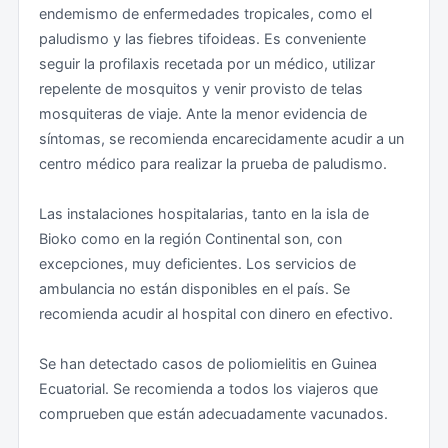
endemismo de enfermedades tropicales, como el
la pág ina w eb y tiene un coste de 105 euros para
su caso, por la policía regional de Bata.
paludismo y las fiebres tifoideas. Es conveniente
visados inferiores a 90 días.
seguir la profilaxis recetada por un médico, utilizar
Esta autorización es necesaria, en todo caso, para
repelente de mosquitos y venir provisto de telas
Se subraya la aprobación, en diciembre de 2019, del
viajar a las islas de Corisco y Annobón. Si se viaja a
mosquiteras de viaje. Ante la menor evidencia de
Decreto Nº 49/2019, por el que se regula el visado de
Corisco en algún tipo de embarcación desde Kogo,
síntomas, se recomienda encarecidamente acudir a un
estancia en Guinea Ecuatorial, creando cuatro
debe presentarse la autorización ante las autoridades
centro médico para realizar la prueba de paludismo.
modalidades del mismo: de Turismo, de Negocios,
policiales de esta localidad antes de embarcar. No se
Humanitario de Emergencia y para Congresos,
recomienda realizar visitas turísticas en estos
Las instalaciones hospitalarias, tanto en la isla de
Reuniones y Seminarios.
momentos a la Isla de Annobon.
Bioko como en la región Continental son, con
excepciones, muy deficientes. Los servicios de
Superación de plazo de validez del visado: En la
Se han producido ataques de piratas armados en
ambulancia no están disponibles en el país. Se
práctica es posible extender la validez del visado de
aguas ecuatoguineanas a diversos tipos de
recomienda acudir al hospital con dinero en efectivo.
forma oficial una vez en Guinea Ecuatorial dirigiéndose
embarcaciones, incluida una embarcación de
a la Seguridad Nacional aunque este procedimiento
pasajeros. Se insta por ello a las embarcaciones a
Se han detectado casos de poliomielitis en Guinea
puede ser lento y tedioso. En caso de sobrepasar el
permanecer alerta y se recuerda que está prohibida la
Ecuatorial. Se recomienda a todos los viajeros que
período de duración del visado, deberá someterse al
navegación de recreo en las aguas de la isla de Bioko.
comprueben que están adecuadamente vacunados.
pago de una multa en el momento de abandonar el
país y puede derivar en una situación complicada en la
Debe extremarse la precaución en los controles de