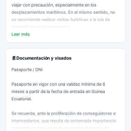
viajar con precaución, especialmente en los
desplazamientos marítimos. En el mismo sentido, no
se recomienda realizar visitas turísticas a la isla de
Annobón en estos momentos.
Leer más
La situación de seguridad ciudadana en Guinea
Ecuatorial viene sufriendo un claro deterioro a lo largo
de los últimos tiempos, en particular en las ciudades
📄
Documentación y visados
de Bata y Malabo. Se está registrando un significativo
Pasaporte / DNI
aumento de casos de delincuencia común. Conviene
extremar las precauciones, en particular por la noche,
Pasaporte en vigor con una validez mínima de 6
con especial atención en los lugares de ocio. Se viene
meses a partir de la fecha de entrada en Guinea
constatando a lo largo de los últimos meses un
Ecuatorial.
incremento de la inseguridad ciudadana en ciudades
como Malabo y Bata con un aumento de robos,
Se recuerda, ante la proliferación de conseguidores e
asaltos y agresiones, en particular por las noches, por
intermediarios, que resulta de extremada importancia
lo que se recomienda extremar la prudencia.
mantener consigo en todo momento el pasaporte