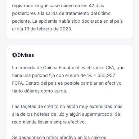
registrado ningún caso nuevo en los 42 días
permisos de residencia de los ciudadanos extranjeros.
necesariamente intervención judicial previa.
posteriores a la salida de tratamiento del último
Se han dado casos de detención, multa o expulsión
Habitualmente esto ocurre cuando, al realizar los
paciente. La epidemia había sido declarada en el país
del país de ciudadanos españoles en Guinea Ecuatorial
trámites de salida, se activa una alerta en el sistema de
el día 13 de febrero de 2023.
por no tener en regla toda la documentación. El
vigilancia aeroportuaria.
estampado en el pasaporte de los denominados
“visado alternativo” y/o “permiso de permanencia” NO
Posteriormente, esa medida se formaliza con la
son una alternativa a la obtención o renovación de
presentación de una denuncia ante el Ministerio de
💱
Divisas
dicho permiso de residencia.
Seguridad Nacional o los tribunales de justicia. Esto
La moneda de Guinea Ecuatorial es el franco CFA, que
puede llevar a que la situación se prolongue durante
tiene una paridad fija con el euro de 1€ = 655,957
Asimismo, se informa que, antes de realizar cualquier
días o incluso semanas sin que se pueda abandonar el
FCFA. Dentro del país es posible cambiar en efectivo
actividad económica o laboral en el país, los
territorio.
tanto dólares como euros.
ciudadanos extranjeros deben obtener el
correspondiente permiso de trabajo. Las autoridades
Zona de riesgo (deben ser evitadas): Las zonas
Las tarjetas de crédito no están muy extendidas más
ecuatoguineanas vienen advirtiendo desde finales de
consideradas de seguridad y alrededores de
allá de los hoteles de lujo y algún supermercado. Se
2019 del incremento de los controles a este respecto.
instalaciones militares y/o presidenciales.
recomienda llevar siempre efectivo.
Se recuerda la obligación de solicitar los permisos
Zona de riesgo medio: El resto del país.
Se desaconseja retirar efectivo en los cajeros
correspondientes y también se subraya que es muy