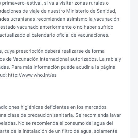
il gratuita “Trivoga!”, disponible en Android y iOS,
primavero-estival, si va a visitar zonas rurales o
daciones de viaje de nuestro Ministerio de Sanidad,
dades ucranianas recomiendan asimismo la vacunación
pone de medios para hacerlo, se ruega que se ponga en
 estado vacunado anteriormente o no haber sufrido
crania por cualquiera de los medios habituales
ctualizado el calendario oficial de vacunaciones.
que contacte periódicamente con la Embajada por los
 cuya prescripción deberá realizarse de forma
localización, actualizar, si hiciera falta, sus números
os de Vacunación Internacional autorizados. La rabia y
ación relevante. Si fuera a abandonar el país por
adas. Para más información puede acudir a la página
tro medio, se ruega que informe a la Embajada del
ud: http://www.who.int/es
nte ocupada por la Federación Rusa:
diciones higiénicas deficientes en los mercados
n Ucrania para prestar asistencia consular de
una clase de precaución sanitaria. Se recomienda lavar
spañoles presentes en las mismas es
 peladas. No se recomienda el consumo del agua del
arte de la instalación de un filtro de agua, solamente