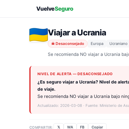
Vuelve
Seguro
Viajar a Ucrania
☠ Desaconsejado
Europa
Ucraniano
Se recomienda NO viajar a Ucrania baj
NIVEL DE ALERTA — DESACONSEJADO
¿Es seguro viajar a Ucrania? Nivel de ale
de viaje.
Se recomienda NO viajar a Ucrania bajo nin
Actualizado: 2026-03-08 · Fuente: Ministerio de As
𝕏
WA
FB
Copiar
COMPARTIR: