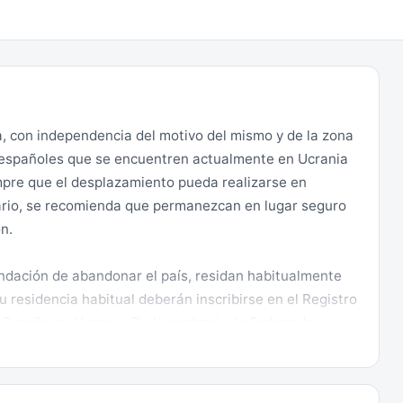
con independencia del motivo del mismo y de la zona
os españoles que se encuentren actualmente en Ucrania
mpre que el desplazamiento pueda realizarse en
ario, se recomienda que permanezcan en lugar seguro
n.
ndación de abandonar el país, residan habitualmente
su residencia habitual deberán inscribirse en el Registro
España en Ucrania. De lo contrario, la Embajada no
l país.
que atraviesa el país desaconseja encarecidamente la