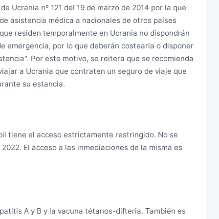
 de Ucrania nº 121 del 19 de marzo de 2014 por la que
 para sufragar su estancia en Ucrania. Este aspecto
de asistencia médica a nacionales de otros países
izo. La cantidad a demostrar es de unos 300 euros
a abandonar el país:
as que residen temporalmente en Ucrania no dispondrán
dicional de estancia. En cualquier caso, la cantidad
 de emergencia, por lo que deberán costearla o disponer
un cuando la estancia en Ucrania sea inferior. En
 permanezca en las regiones occidentales (Lviv,
tencia". Por este motivo, se reitera que se recomienda
os económicos: balances bancarios, crédito en
nivtsi), con posibilidad de desplazarse hasta la
iajar a Ucrania que contraten un seguro de viaje que
ivo e invitación de un ciudadano ucraniano que se haga
a llegado el caso.
rante su estancia.
n de esta exigencia, ciertos casos excepcionales
e las autoridades locales, especialmente en lo
 normativa sobre búnkeres y espacios seguros más
 de más de 90 días se requerirá visado, dependiendo el
upulosamente la recomendación de acudir a un búnker
il tiene el acceso estrictamente restringido. No se
tenda realizar en Ucrania (estudios, trabajo,
e 2022. El acceso a las inmediaciones de la misma es
 se deberán solicitar en las representaciones
 posible solicitar dichos visados en frontera. Para más
 búnker, se recomienda que al advertir las alarmas
isados).
nferior y, a ser posible, en una habitación sin ventanas
stancia de 90 días) en territorio de Ucrania puede
atitis A y B y la vacuna tétanos-difteria. También es
le prohibición de entrada en el país por determinado