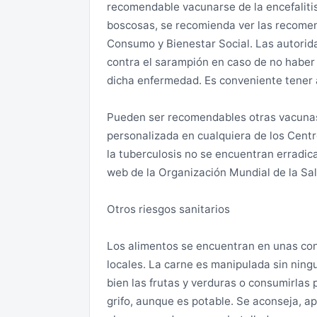
Se recomienda descargar la aplicación móv
recomendable vacunarse de la encefalitis 
período de tiempo.
que avisa de las alarmas en tiempo real.
boscosas, se recomienda ver las recomen
Consumo y Bienestar Social. Las autori
Si desea abandonar el país, pero no dis
contra el sarampión en caso de no haber
contacto con la Embajada de España en U
dicha enfermedad. Es conveniente tener a
Si usted permanece en Ucrania se ruega 
Pueden ser recomendables otras vacunas,
canales habituales para informar sobre su 
personalizada en cualquiera de los Centr
de contacto y comunicar cualquier inform
la tuberculosis no se encuentran erradic
carretera, ferrocarril, o por cualquier o
web de la Organización Mundial de la Sal
itinerario y medio de transporte previsto
Otros riesgos sanitarios
Si se encuentra en una zona temporalme
Los alimentos se encuentran en unas con
La capacidad de la Embajada de España e
locales. La carne es manipulada sin ning
cualquier naturaleza a los ciudadanos e
bien las frutas y verduras o consumirlas
extraordinariamente limitada
grifo, aunque es potable. Se aconseja, ap