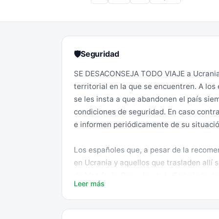
Seguridad
🛡
SE DESACONSEJA TODO VIAJE a Ucrania, 
territorial en la que se encuentren. A l
se les insta a que abandonen el país sie
condiciones de seguridad. En caso contr
e informen periódicamente de su situació
Los españoles que, a pesar de la recome
en Ucrania y aquellos que trasladen allí 
de Matrícula Consular de la Embajada de 
Leer más
tendrá conocimiento de su presencia en e
La situación de conflicto armado por la 