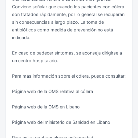
Conviene señalar que cuando los pacientes con cólera
Reserva de hotel o prueba de su alojamiento mientras
son tratados rápidamente, por lo general se recuperan
dure su estancia. Si se trata de una dirección particular,
sin consecuencias a largo plazo. La toma de
puede aportarse el nombre y el teléfono de la persona
antibióticos como medida de prevención no está
que invita.
indicada.
Seguro de viaje que cubra toda la estancia en Líbano,
En caso de padecer síntomas, se aconseja dirigirse a
así como los gastos de repatriación.
un centro hospitalario.
Los controles de entrada en Líbano son exhaustivos y
Para más información sobre el cólera, puede consultar:
comprenden la comprobación de que el/la viajero/a no
está incluido en el listado de personas con prohibición
Página web de la OMS relativa al cólera
de entrada en el territorio libanés. En caso de figurar en
dicho listado, las autoridades libanesas pueden
Página web de la OMS en Líbano
denegar la entrada en el país y ordenar el regreso al
lugar de origen, proceder a la detención del viajero/a
Página web del ministerio de Sanidad en Líbano
y/o confiscar el pasaporte con imposibilidad de salir
del Líbano hasta que se resuelva la situación. La
Para evitar contraer alguna enfermedad