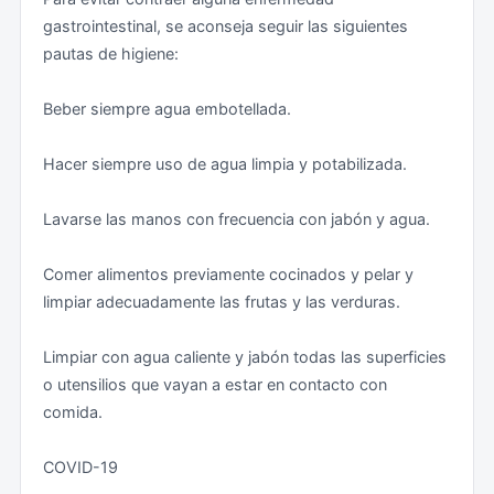
Embajada sólo podrá presentar asistencia consular,
gastrointestinal, se aconseja seguir las siguientes
debiendo recurrirse a un/a abogado/a local para
pautas de higiene:
acceder al expediente y para realizar las gestiones
administrativas y judiciales oportunas.
Beber siempre agua embotellada.
Los españoles de origen libanés o sirio o con doble
Hacer siempre uso de agua limpia y potabilizada.
nacionalidad deben estar especialmente atentos a
estas advertencias y se recomienda que viajen
Lavarse las manos con frecuencia con jabón y agua.
siempre con un certificado de nacimiento,
preferentemente traducido al árabe para evitar
Comer alimentos previamente cocinados y pelar y
posibles errores de identidad.
limpiar adecuadamente las frutas y las verduras.
La entrada en Líbano es una competencia exclusiva de
Limpiar con agua caliente y jabón todas las superficies
las autoridades libanesas, por lo que siempre deberán
o utensilios que vayan a estar en contacto con
cumplirse las condiciones de entrada.
comida.
Vacunas:
COVID-19