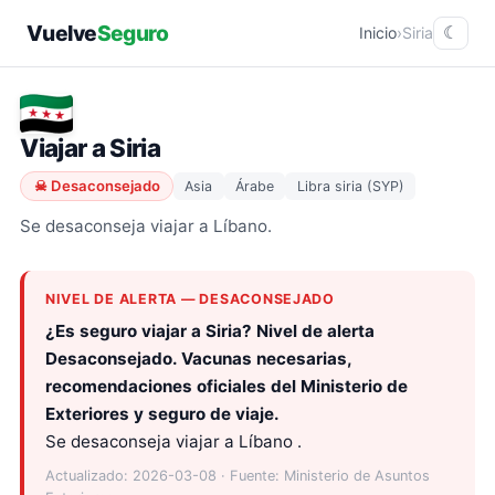
Vuelve
Seguro
Inicio
›
Siria
☾
Viajar a Siria
☠ Desaconsejado
Asia
Árabe
Libra siria (SYP)
Se desaconseja viajar a Líbano​.
NIVEL DE ALERTA — DESACONSEJADO
¿Es seguro viajar a Siria? Nivel de alerta
Desaconsejado. Vacunas necesarias,
recomendaciones oficiales del Ministerio de
Exteriores y seguro de viaje.
Se desaconseja viajar a Líbano .
Actualizado: 2026-03-08 · Fuente: Ministerio de Asuntos