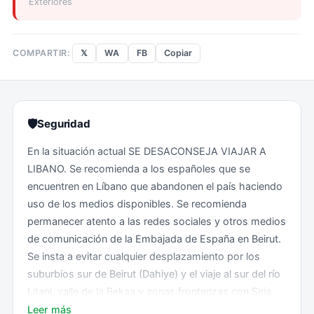
Exteriores
𝕏
WA
FB
Copiar
COMPARTIR:
🛡
Seguridad
En la situación actual SE DESACONSEJA VIAJAR A
LIBANO. Se recomienda a los españoles que se
encuentren en Líbano que abandonen el país haciendo
uso de los medios disponibles. Se recomienda
permanecer atento a las redes sociales y otros medios
de comunicación de la Embajada de España en Beirut.
Se insta a evitar cualquier desplazamiento por los
suburbios sur de Beirut (Dahiye) y el viaje al sur del río
Litani, valle de la Bekaa y zonas fronterizas con Siria
por ser especialmente peligrosos. Recuerde también
Leer más