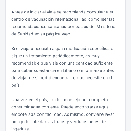
documentación:
Transporte
Antes de iniciar el viaje se recomienda consultar a su
centro de vacunación internacional, así como leer las
Obtener su visado a través de los servicios consulares
Debe tenerse en cuenta que en el pasado se han
recomendaciones sanitarias por países del Ministerio
de la Embajada del Líbano bien en España o en otro
registrado algunos robos aislados a mano armada por
de Sanidad en su pág ina web .
país.
parte de conductores de taxis no oficiales (taxis
colectivos, más conocidos como taxi-service, o
Si el viajero necesita alguna medicación específica o
Optar por un sello de entrada de la Seguridad General
vehículos de particulares). Por ello, se desaconseja el
sigue un tratamiento periódicamente, es muy
libanesa directamente en el aeropuerto de Beirut si
uso de estos vehículos que funcionan de forma
recomendable que viaje con una cantidad suficiente
cumplen con las condiciones de entrada. Este sello es
irregular en cualquier lugar, incluido el aeropuerto de
para cubrir su estancia en Líbano o informarse antes
gratuito y válido exclusivamente durante un mes
Beirut. Para atender las necesidades de transporte,
de viajar de si podrá encontrar lo que necesite en el
desde su llegada al aeropuerto Internacional Rafik
existen taxis oficiales pertenecientes a compañías
país.
Hariri de Beirut.
conocidas, físicas o a través de aplicaciones móvil,
fácilmente identificables por sus distintivos. Sus
Una vez en el país, se desaconseja por completo
Los titulares de documentos de viaje de refugiado,
servicios también pueden contratarse en hoteles,
consumir agua corriente. Puede encontrarse agua
protección subsidiaria y apátrida expedidos por
restaurantes o en cualquier otro establecimiento de
embotellada con facilidad. Asimismo, conviene lavar
España deberán obtener previamente un visado en la
confianza.
bien y desinfectar las frutas y verduras antes de
Embajada del Líbano en Madrid, no siendo posible su
ingerirlas.
obtención a la llegada al Líbano.
Zonas de riesgo (deben ser evitadas): En las