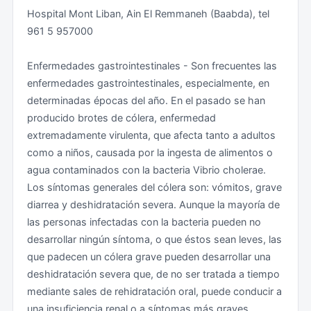
Hospital Mont Liban, Ain El Remmaneh (Baabda), tel
lo general, más de 48 horas. De todos modos, se
961 5 957000
recuerda que el viaje a Siria está absolutamente
desaconsejado. Se recomienda consultar las
Enfermedades gastrointestinales - Son frecuentes las
Recomendaciones de Viaje para ese país.
enfermedades gastrointestinales, especialmente, en
determinadas épocas del año. En el pasado se han
Aviso importante
producido brotes de cólera, enfermedad
extremadamente virulenta, que afecta tanto a adultos
Teniendo en cuenta la recomendación anterior
como a niños, causada por la ingesta de alimentos o
desaconsejando todo viaje al Líbano salvo por
agua contaminados con la bacteria Vibrio cholerae.
razones de necesidad y de trabajo que no pueda ser
Los síntomas generales del cólera son: vómitos, grave
aplazado, a la llegada se debe presentar la siguiente
diarrea y deshidratación severa. Aunque la mayoría de
documentación:
las personas infectadas con la bacteria pueden no
desarrollar ningún síntoma, o que éstos sean leves, las
Billete de regreso (salvo residentes en Líbano).
que padecen un cólera grave pueden desarrollar una
deshidratación severa que, de no ser tratada a tiempo
Pruebas de disponer de medios económicos
mediante sales de rehidratación oral, puede conducir a
suficientes para costear la estancia en el país.
una insuficiencia renal o a síntomas más graves.