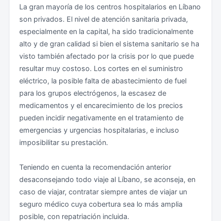
La gran mayoría de los centros hospitalarios en Líbano
encuentren en Líbano que abandonen el país haciendo
manifestaciones o concentraciones de personas, se
son privados. El nivel de atención sanitaria privada,
uso de los medios disponibles.. Para aquellos que se
insta a alejarse de las zonas afectadas sin involucrarse
especialmente en la capital, ha sido tradicionalmente
encuentren en el país se aconseja presten especial
en cualquier incidente que se pueda producir.
alto y de gran calidad si bien el sistema sanitario se ha
atención y guarden adecuadamente su documentación
visto también afectado por la crisis por lo que puede
española (especialmente pasaporte y DNI). Se
Seguridad ciudadana
resultar muy costoso. Los cortes en el suministro
recomienda hacer fotocopias del pasaporte y
eléctrico, la posible falta de abastecimiento de fuel
desplazarse siempre con ellas en el interior del país. Se
Los niveles de delincuencia común en Líbano han sido
para los grupos electrógenos, la escasez de
están registrando dificultades y demoras para la
tradicionalmente relativamente bajos en comparación
medicamentos y el encarecimiento de los precios
denuncia ante las autoridades libanesas del extravío o
con otros países. No obstante, desde el comienzo de
pueden incidir negativamente en el tratamiento de
robo de documentación, que pueden ocasionar la
la crisis económica se ha detectado un aumento de la
emergencias y urgencias hospitalarias, e incluso
imposibilidad de salir del país en el tiempo previsto
criminalidad y puede existir el riesgo de robo a
imposibilitar su prestación.
inicialmente.
personas y vehículos. En consecuencia, se
recomienda extremar las medidas habituales de
Teniendo en cuenta la recomendación anterior
Visado
precaución (evitar hacer ostentación de dinero u
desaconsejando todo viaje al Líbano, se aconseja, en
objetos valiosos en público; llevar solamente la
caso de viajar, contratar siempre antes de viajar un
Teniendo en cuenta la recomendación anterior
documentación y el dinero que sean imprescindibles;
seguro médico cuya cobertura sea lo más amplia
desaconsejando todo viaje al Líbano, en caso de viajar
no perder de vista los objetos personales, etc.).
posible, con repatriación incluida.
a la llegada se debe presentar la siguiente