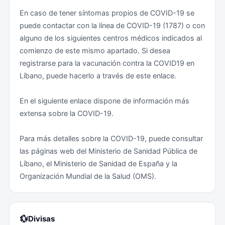
Obligatorias: Ninguna. No obstante, para aquellos
En caso de tener síntomas propios de COVID-19 se
viajeros directamente procedentes de países con
puede contactar con la línea de COVID-19 (1787) o con
riesgo de fiebre amarilla, se exige el certificado de
alguno de los siguientes centros médicos indicados al
vacunación contra esa enfermedad.
comienzo de este mismo apartado. Si desea
registrarse para la vacunación contra la COVID19 en
Recomendadas: Ninguna en particular si se ha
Líbano, puede hacerlo a través de este enlace.
cumplido el calendario de vacunación vigente en
España.
En el siguiente enlace dispone de información más
extensa sobre la COVID-19.
Antes de iniciar el viaje se recomienda consultar a su
centro de vacunación internacional, así como leer las
Para más detalles sobre la COVID-19, puede consultar
recomendaciones sanitarias por países del Ministerio
las páginas web del Ministerio de Sanidad Pública de
de Sanidad en su pág ina web .
Líbano, el Ministerio de Sanidad de España y la
Organización Mundial de la Salud (OMS).
💱
Divisas