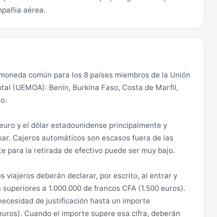
de Matam), fronteriza con Mauritania. Se desaconseja
mpañia aérea.
teriza de Senegal con Mali (región de Kedougou), al
 Ziguinchor, las carreteras secundarias y caminos en
amientos nocturnos por sus vías principales, así como
 moneda común para los 8 países miembros de la Unión
tal (UEMOA): Benín, Burkina Faso, Costa de Marfil,
o.
 euro y el dólar estadounidense principalmente y
hor, Sedhiou y Kolda) cuya situación de seguridad ha
kar. Cajeros automáticos son escasos fuera de las
. Resulta imprescindible incrementar las medidas de
ite para la retirada de efectivo puede ser muy bajo.
está bajo control militar, con restricciones nocturnas
as. Se debe prestar asimismo mucha atención a la
viajeros deberán declarar, por escrito, al entrar y
nas.
 superiores a 1.000.000 de francos CFA (1.500 euros).
necesidad de justificación hasta un importe
asionalmente un serio repunte de los actos de
euros). Cuando el importe supere esa cifra, deberán