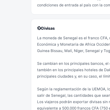
La zona nororiental de Senegal (región 
condiciones de entrada al país con la co
viajar a dicha zona así como la zona fron
sureste del país.
Divisas
💱
En la región de Zinguinchor: la ciudad de
horario diurno o nocturno, y los desplaz
La moneda de Senegal es el franco CFA,
las zonas fronterizas con Guinea-Bissau.
Económica y Monetaria de Africa Occiden
Guinea Bissau, Malí, Níger, Senegal y Tog
Zonas de riesgo medio:
Se cambian en los principales bancos, el
La región natural de Casamance (Ziguinc
también en los principales hoteles de Da
sufrido un deterioro en los últimos años
principales ciudades y, en su caso, el lím
prudencia y de autoprotección. La región 
de circulación en determinadas carreter
Según la reglamentación de la UEMOA, los 
existencia de minas en determinadas zo
salir de Senegal, las cantidades que sean
Los viajeros podrán exportar divisas sin 
En la misma región se puede producir oc
equivalente a 500.000 francos CFA (750 