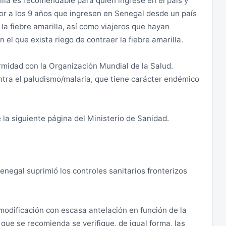
illa es recomendable para quien ingrese en el país y
 con uso de violencia y armas de fuego, y de
ior a los 9 años que ingresen en Senegal desde un país
 de Casamance, de los que en ocasiones las víctimas
 la fiebre amarilla, así como viajeros que hayan
s de violaciones.
 el que exista riego de contraer la fiebre amarilla.
noritarios, se aprecia un latente sentimiento anti-
midad con la Organización Mundial de la Salud.
ontra el paludismo/malaria, que tiene carácter endémico
tener presente que en la sociedad senegalesa prevalece
haza los comportamientos no heterosexuales, por lo
la siguiente página del Ministerio de Sanidad.
to en público. La homosexualidad está penada
sobre la base del artículo 319 del Código penal
negal suprimió los controles sanitarios fronterizos
ativa en público para evitar llamar la atención.
modificación con escasa antelación en función de la
o que se recomienda se verifique, de igual forma, las