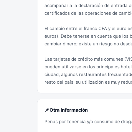
bandidaje, con uso de violencia y armas
acompañar a la declaración de entrada de
las precauciones. Se recomienda:
certificados de las operaciones de cambi
Extremar la vigilancia en los desplazami
El cambio entre el franco CFA y el euro e
posible, en un grupo de vehículos y por ca
euros). Debe tenerse en cuenta que los 
cambiar dinero; existe un riesgo no desd
Informarse de la situación de seguridad (
antes de emprender desplazamientos por
Las tarjetas de crédito más comunes (VI
como también desde Ziguinchor hacia el s
pueden utilizarse en los principales hote
Skirring (R20), al oeste.
ciudad, algunos restaurantes frecuentad
resto del país, su utilización es muy red
Más allá de las zonas turísticas próxima
asfaltadas por el riesgo de minas.
Para viajar desde Dakar hasta Ziguinchor
Otra información
📌
avión o en barco (ferry). En el caso de de
Penas por tenencia y/o consumo de drog
gambiano, desde Dakar, el paso preferibl