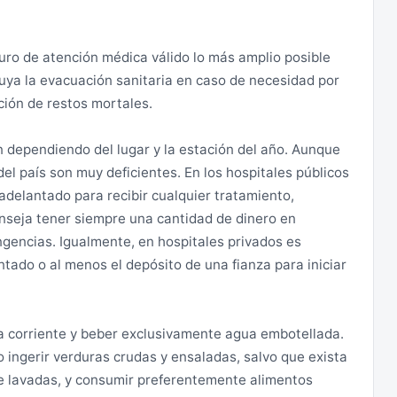
es Titres de Voyage" para renovar su visado, en caso de
elativas a negocios aparentemente muy lucrativos.
uro de atención médica válido lo más amplio posible
uya la evacuación sanitaria en caso de necesidad por
dad en las grandes aglomeraciones y evitar zonas
ción de restos mortales.
ticularmente alerta contra estafas o timos, bajo
ulos o servir de guía. Asimismo, debe tenerse en cuenta
an dependiendo del lugar y la estación del año. Aunque
mujeres que viajan solas.
el país son muy deficientes. En los hospitales públicos
ndable para quien ingrese en el país y obligatoria para
adelantado para recibir cualquier tratamiento,
que ingresen en Senegal desde un país en el que exista
ntosas, así como extremar la precaución con el
conseja tener siempre una cantidad de dinero en
la, así como viajeros que hayan transitado por el
 dinero, las tarjetas de crédito, y los billetes de avión
ngencias. Igualmente, en hospitales privados es
go de contraer la fiebre amarilla.
llevar encima el pasaporte o una fotocopia del mismo
tado o al menos el depósito de una fianza para iniciar
 moderado incremento de la criminalidad común. Se ha
 corriente y beber exclusivamente agua embotellada.
o incremento de robos con fuerza por el procedimiento
o ingerir verduras crudas y ensaladas, salvo que exista
 una moto, en la que van 2 personas, por lo que al
e lavadas, y consumir preferentemente alimentos
 circulación rodada. Manténgase alerta al usar su