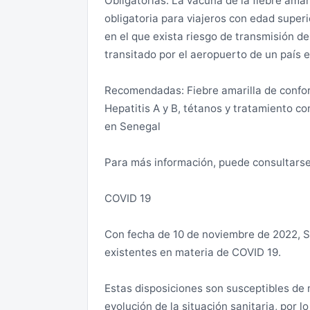
Obligatorias: La vacuna de la fiebre amar
Se ha observado algún acto de bandidaje,
obligatoria para viajeros con edad super
delincuencia común en la región natural
en el que exista riesgo de transmisión de
son extranjeros. En el pasado, hubo caso
transitado por el aeropuerto de un país en
Entre determinados colectivos, si bien mi
Recomendadas: Fiebre amarilla de confor
occidental.
Hepatitis A y B, tétanos y tratamiento c
en Senegal
En cuanto al colectivo LGTBI, conviene 
una moralidad muy conservadora que rec
Para más información, puede consultarse 
que conviene evitar expresiones de afec
severamente con penas de cárcel y multa 
COVID 19
senegalés.
Con fecha de 10 de noviembre de 2022, Se
Se recomienda vestirse de manera no llam
existentes en materia de COVID 19.
Zonas de riesgo alto (a evitar):
Estas disposiciones son susceptibles de 
evolución de la situación sanitaria, por l