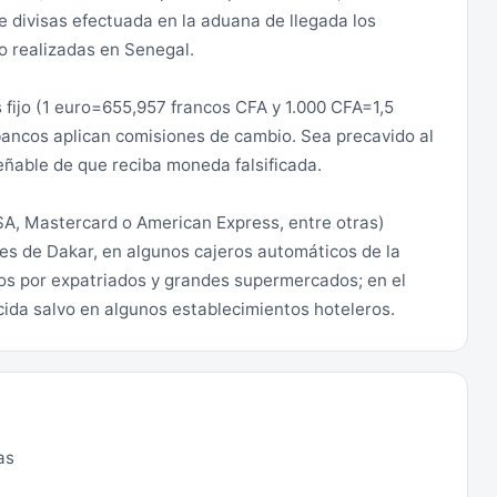
 de fuego, y de delincuencia común y deben extremarse
 divisas efectuada en la aduana de llegada los
o realizadas en Senegal.
entos diurnos, que deberán siempre efectuarse, a ser
s fijo (1 euro=655,957 francos CFA y 1.000 CFA=1,5
rreteras principales. Evitar viajar de noche.
bancos aplican comisiones de cambio. Sea precavido al
eñable de que reciba moneda falsificada.
por ejemplo, en el puesto local de la Gendarmería)
 carretera desde Bignona (N5) en dirección a Gambia;
SA, Mastercard o American Express, entre otras)
ur (N4), en dirección a Guinea Bissau, y hacia Cap
les de Dakar, en algunos cajeros automáticos de la
os por expatriados y grandes supermercados; en el
ucida salvo en algunos establecimientos hoteleros.
s a Cap Skirring, no abandonar nunca las vías
 o Cap Skirring se aconseja optar por el traslado en
splazamiento en vehículo a través del territorio
as
e es a través del puente de Farafeni.