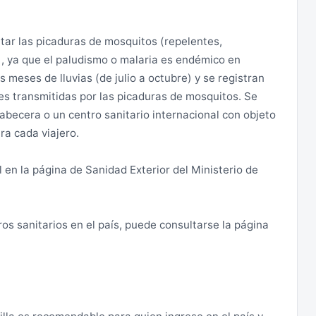
as u objetos de cierto valor. Se recomienda prudencia
oda la ciudad y no hacerlo nunca de noche. Algunos
ar las picaduras de mosquitos (repelentes,
s en taxi, cuando estos se encuentran parados o en un
), ya que el paludismo o malaria es endémico en
 las puertas tienen colocados sus seguros, no abrirlas
 meses de lluvias (de julio a octubre) y se registran
y tampoco bajar las ventanillas.
s transmitidas por las picaduras de mosquitos. Se
becera o un centro sanitario internacional con objeto
algunos robos en domicilios por la noche, tanto vacíos
ra cada viajero.
s medidas de autoprotección en la medida de lo
en la página de Sanidad Exterior del Ministerio de
as y de algunos medios de transporte, públicos o
a hora de realizar desplazamientos. Los accidentes en
ros sanitarios en el país, puede consultarse la página
so de accidente de tráfico, es necesario contactar con
el accidente. Ver apartado ”Otros”. La conducción bajo
la ley con penas que pueden ir desde un mes a un año
 francos CFA.