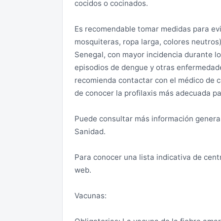
cocidos o cocinados.
teléfono en público o cuando cargue bols
a la hora de pasear o hacer deporte en t
Es recomendable tomar medidas para evit
asaltos se realizan durante los trayecto
mosquiteras, ropa larga, colores neutros
atasco, por lo que hay que comprobar que
Senegal, con mayor incidencia durante los
cuando alguien desde el exterior lo pide 
episodios de dengue y otras enfermedade
recomienda contactar con el médico de ca
Se han producido también recientemente 
de conocer la profilaxis más adecuada pa
como habitados. Se deben incrementar la
posible.
Puede consultar más información general 
Sanidad.
Debido al mal estado de algunas carreter
privados, debe extremarse el cuidado a l
Para conocer una lista indicativa de cent
ruta son relativamente frecuentes. En ca
web.
la policía y esperar su llegada al lugar d
los efectos del alcohol está penada por 
Vacunas:
de prisión y/o multa de 20.000 a 500.000