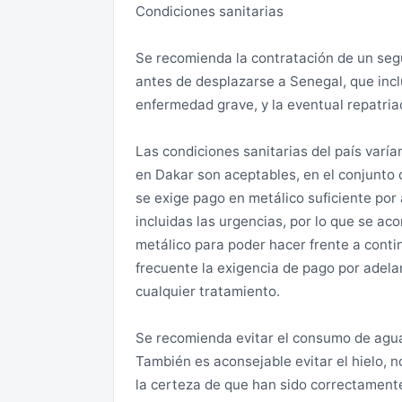
contratados.
Condiciones sanitarias
dirigirse a la “Police des Étrangers et d
ser posible.
Tenga cuidado con potenciales estafas r
Se recomienda la contratación de un seg
antes de desplazarse a Senegal, que incl
Vacunas
Conviene extremar las medidas de seguri
enfermedad grave, y la eventual repatria
aisladas. También es necesario estar par
Obligatorias:
pretexto de trabar amistad, vender artíc
Las condiciones sanitarias del país varí
que se han producido casos de asaltos a 
en Dakar son aceptables, en el conjunto d
La vacuna de la fiebre amarilla es recome
se exige pago en metálico suficiente por 
viajeros con edad superior a los 9 años 
Se recomienda no lucir ropa o joyas oste
incluidas las urgencias, por lo que se a
riesgo de transmisión de la fiebre amaril
pasaporte, los documentos de identidad, el
metálico para poder hacer frente a conti
aeropuerto de un país en el que exista rie
y los teléfonos móviles. Es aconsejable 
frecuente la exigencia de pago por adelan
para facilitar la correcta identificación.
cualquier tratamiento.
En Dakar, estas autoridades aprecian un
Se recomienda evitar el consumo de agua
detectado en los últimos tiempos un clar
También es aconsejable evitar el hielo, n
del “tirón”, generalmente realizado desde
la certeza de que han sido correctament
pasear se aconseja alejarse de la vía de