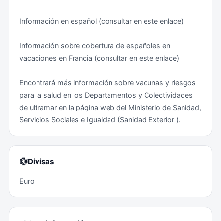
los controles de seguridad han sido reforzados. Es
Información en español (consultar en este enlace)
habitual el control en los accesos de los bolsos de
mano y las mochilas y suele prohibirse la entrada con
Información sobre cobertura de españoles en
grandes bultos o maletas.
vacaciones en Francia (consultar en este enlace)
Zonas de riesgo (deben ser evitadas): Ninguna, salvo
Encontrará más información sobre vacunas y riesgos
indicación expresa de las autoridades locales .
para la salud en los Departamentos y Colectividades
de ultramar en la página web del Ministerio de Sanidad,
Zonas de riesgo medio: algunos suburbios de las
Servicios Sociales e Igualdad (Sanidad Exterior ).
grandes ciudades (París, Marsella, Lyon, Toulouse...).
Nueva Caledonia: Desde el pasado mes de mayo se
vienen registrando disturbios y enfrentamientos con
💱
Divisas
las fuerzas de seguridad en el territorio francés de
Euro
Nueva Caledonia, que han provocado actos de
violencia en la vía pública y bloqueos en las vías de
comunicación. Por ello, se recomienda extremar las