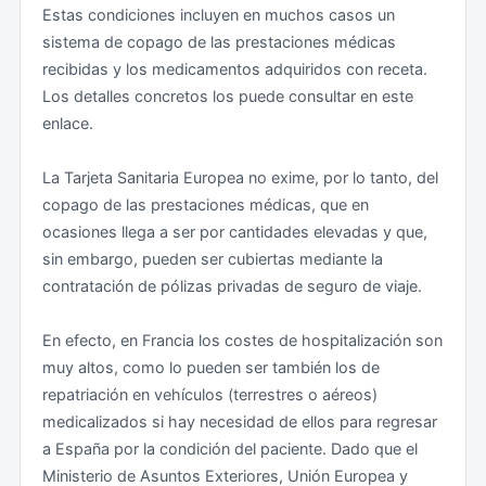
Estas condiciones incluyen en muchos casos un
medidas sin necesidad de declaración de estado de
sistema de copago de las prestaciones médicas
emergencia por el Parlamento. Por ello, pueden
recibidas y los medicamentos adquiridos con receta.
ponerse en marcha en determinados momentos
Los detalles concretos los puede consultar en este
algunas medidas de seguridad pública reforzada y
enlace.
mayores controles de las fronteras. Esto no afecta a
los requisitos de entrada en el Espacio Schengen, la
La Tarjeta Sanitaria Europea no exime, por lo tanto, del
circulación por el mismo, y la documentación
copago de las prestaciones médicas, que en
necesaria para entrar en territorio francés desde
ocasiones llega a ser por cantidades elevadas y que,
España: las autoridades podrán exigir la presentación
sin embargo, pueden ser cubiertas mediante la
de un documento de identidad o título de viaje, que
contratación de pólizas privadas de seguro de viaje.
puede ser el DNI o el pasaporte.
En efecto, en Francia los costes de hospitalización son
Siguen en vigor los dispositivos antiterroristas
muy altos, como lo pueden ser también los de
"VIGIPIRATE" y “SENTINELLE" lo que implica medidas
repatriación en vehículos (terrestres o aéreos)
excepcionales de seguridad en lugares públicos
medicalizados si hay necesidad de ellos para regresar
concurridos (museos, teatros, salas de conciertos,
a España por la condición del paciente. Dado que el
atracciones turísticas, grandes almacenes, lugares de
Ministerio de Asuntos Exteriores, Unión Europea y
culto, aeropuertos, estaciones de tren, metro y