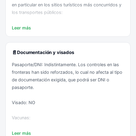
en particular en los sitios turísticos más concurridos y
los transportes públicos:
• No llevar toda la documentación, dinero y tarjetas en
Leer más
un mismo bolso o maleta.
• Estar alerta al sacar dinero de un cajero automático
📄
Documentación y visados
y, en general, no mostrar en público gran cantidad de
Pasaporte/DNI: Indistintamente. Los controles en las
efectivo.
fronteras han sido reforzados, lo cual no afecta al tipo
de documentación exigida, que podrá ser DNI o
• Ser discreto al utilizar el móvil en un lugar concurrido.
pasaporte.
• No dejar bolsos o mochilas sin vigilancia.
Visado: NO
En caso de pérdida o robo, ya sea de objetos o
Vacunas:
documentación, se recomienda presentar denuncia en
una Comisaría de Policía: "main courante", si no ha
Obligatorias: Ninguna.
Leer más
habido daño físico, y "plainte" en caso de robo con