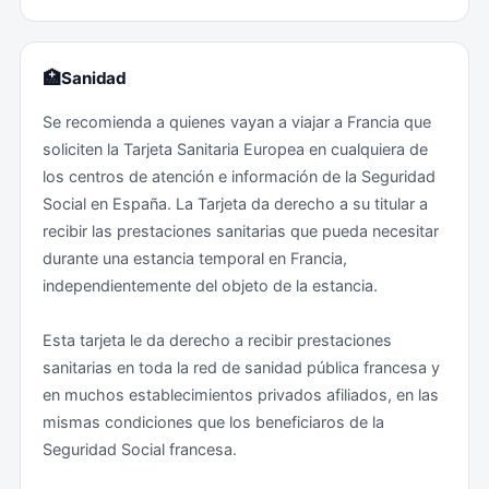
agresión. En el caso de pérdida o robo de la
Recomendadas: Si viaja a los Departamentos y
documentación de viaje (DNI y/o pasaporte) la
colectividades de ultramar, tenga en cuenta que puede
interposición de la denuncia es particularmente
🏥
Sanidad
ser necesario adoptar precauciones contra la malaria y
importante para evitar responsabilidades derivadas del
Se recomienda a quienes vayan a viajar a Francia que
otras enfermedades tropicales.
uso fraudulento de dicha documentación por parte de
soliciten la Tarjeta Sanitaria Europea en cualquiera de
terceras personas.
los centros de atención e información de la Seguridad
Atención al viajero:
Social en España. La Tarjeta da derecho a su titular a
Los Consulados pueden expedir salvoconductos para
recibir las prestaciones sanitarias que pueda necesitar
regresar a España a los españoles que se encuentren
durante una estancia temporal en Francia,
indocumentados por pérdida o robo de su DNI y/o
independientemente del objeto de la estancia.
pasaporte. Es obligatorio realizar en el Consulado
General una declaración de pérdida o robo del DNI y/o
Esta tarjeta le da derecho a recibir prestaciones
pasaporte, así como aportar el original de la denuncia
sanitarias en toda la red de sanidad pública francesa y
interpuesta ante una Comisaría de Policía francesa.
en muchos establecimientos privados afiliados, en las
mismas condiciones que los beneficiaros de la
Medidas de prevención de atentados terroristas: la
Seguridad Social francesa.
nueva Ley Antiterrorista permite a los Prefectos
(autoridades locales francesas) adoptar ciertas