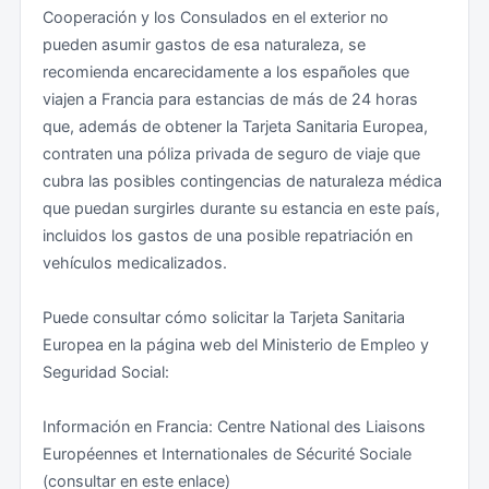
Cooperación y los Consulados en el exterior no
autobús, etc.).
pueden asumir gastos de esa naturaleza, se
recomienda encarecidamente a los españoles que
Teniendo en cuenta lo anterior, se recomienda:
viajen a Francia para estancias de más de 24 horas
que, además de obtener la Tarjeta Sanitaria Europea,
• Seguir en todo momento las indicaciones,
contraten una póliza privada de seguro de viaje que
instrucciones y recomendaciones de las autoridades
cubra las posibles contingencias de naturaleza médica
francesas.
que puedan surgirles durante su estancia en este país,
incluidos los gastos de una posible repatriación en
• Ir en todo momento debidamente documentado, con
vehículos medicalizados.
el DNI o el pasaporte.
Puede consultar cómo solicitar la Tarjeta Sanitaria
• Los aeropuertos y estaciones de tren, metro y
Europea en la página web del Ministerio de Empleo y
autobús funcionan normalmente, si bien los controles
Seguridad Social:
reforzados de seguridad e identidad pueden suponer
mayores tiempos de espera.
Información en Francia: Centre National des Liaisons
Européennes et Internationales de Sécurité Sociale
• Los museos, teatros, salas de conciertos y
(consultar en este enlace)
atracciones turísticas funcionan normalmente, si bien