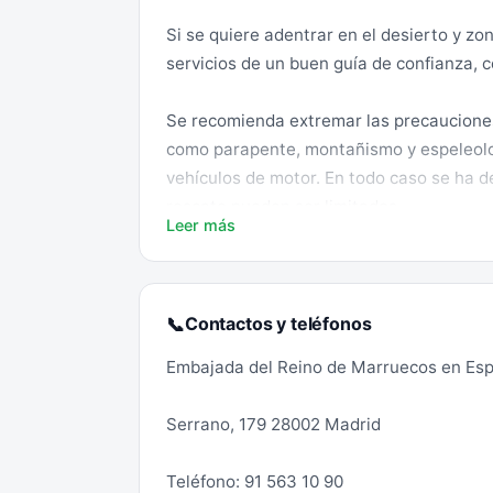
Si se quiere adentrar en el desierto y zo
servicios de un buen guía de confianza, c
Se recomienda extremar las precauciones
como parapente, montañismo y espeleolog
vehículos de motor. En todo caso se ha 
rescate pueden ser limitados.
Leer más
Si se desea viajar a Marruecos con un a
normativa marroquí relativa a la admisió
animales-de-compania)
Contactos y teléfonos
📞
Embajada del Reino de Marruecos en Es
No se puede entrar en Marruecos con nin
permiso para ello). No se puede en ningú
Serrano, 179 28002 Madrid
adquirida en el país.
Teléfono: 91 563 10 90
Tampoco se puede entrar en el país, salv