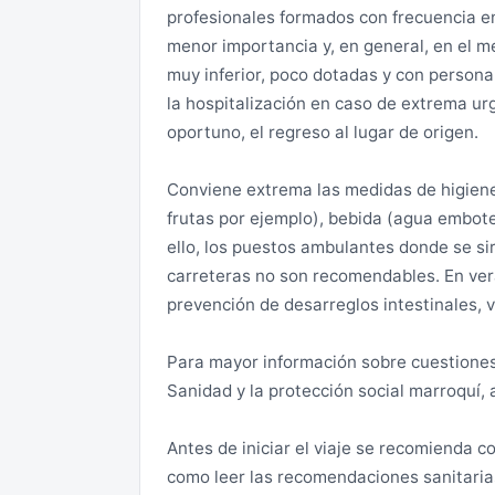
profesionales formados con frecuencia e
como leer las recomendaciones sanitarias
No se identifican, pero conviene evitar la
menor importancia y, en general, en el me
web .
desérticas sin señalización. En éstas, la
muy inferior, poco dotadas y con personal
problemática al poder cruzarla sin adverti
la hospitalización en caso de extrema urge
oportuno, el regreso al lugar de origen.
Zonas de riesgo medio:
Conviene extrema las medidas de higiene
Es conveniente evitar viajar solo o en gr
frutas por ejemplo), bebida (agua embote
por zonas desérticas o zonas rurales po
ello, los puestos ambulantes donde se si
vehículo y de preferencia todoterreno. En
carreteras no son recomendables. En vera
peligro en un radio de unos 50 kilómetr
prevención de desarreglos intestinales, vi
la precaución por la presencia de person
insistentemente a los turistas extranje
Para mayor información sobre cuestiones 
esa zona se hagan en grupo y de día.
Sanidad y la protección social marroquí, 
Zonas sin problemas: El resto.
Antes de iniciar el viaje se recomienda c
como leer las recomendaciones sanitarias