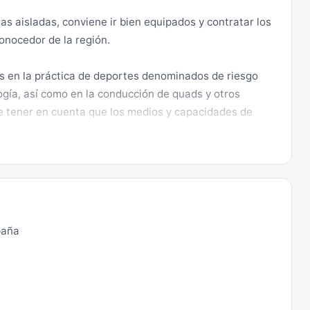
nas aisladas, conviene ir bien equipados y contratar los
onocedor de la región.
 en la práctica de deportes denominados de riesgo
ía, así como en la conducción de quads y otros
de tener en cuenta que los medios y capacidades de
nimal de compañía, se recomienda consultar la
n (https://www.consulat.ma/es/introduccion-de-
paña
gún tipo de arma (salvo que se haya adquirido un
n caso entrar con munición, que, en su caso, debe ser
o autorización previa, con ningún tipo de dron, aunque