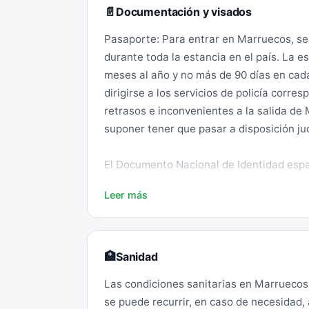
Documentación y visados
📄
Por su situación geográfica, en Marrueco
Pasaporte: Para entrar en Marruecos, se 
cuenta las recomendaciones globales de 
durante toda la estancia en el país. La e
muros, ventanas, cristaleras, árboles, car
meses al año y no más de 90 días en cad
espacios abiertos o al abrigo bajo un mu
dirigirse a los servicios de policía corr
calma. En época de lluvias hay que tener
retrasos e inconvenientes a la salida de
repentinas.
suponer tener que pasar a disposición judi
La red de autovías es buena y, el estado
El Documento Nacional de Identidad espa
autovías son de peaje. No obstante, convi
imprudente de muchos conductores como p
Leer más
Visados: Los ciudadanos españoles no nec
citadas vías. Debe tenerse en cuenta asim
ocasiones, deficiente mantenimiento de l
Vacunas:
normativa local de tráfico y evitar asimi
Sanidad
🏥
debe moverse el coche hasta la llegada 
Obligatorias: Ninguna.
Las condiciones sanitarias en Marruecos 
Zonas de riesgo (deben ser evitadas):
se puede recurrir, en caso de necesidad,
Antes de iniciar el viaje se recomienda c