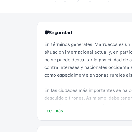
Seguridad
🛡
En términos generales, Marruecos es un pa
situación internacional actual y, en partic
no se puede descartar la posibilidad de a
contra intereses y nacionales occidental
como especialmente en zonas rurales ais
En las ciudades más importantes se ha d
descuido o tirones. Asimismo, debe tener
mediante el uso de armas blancas. En co
Leer más
Igualmente se recomienda ser extremad
accidentales de desconocidos y recurrir, e
oficiales registrados.