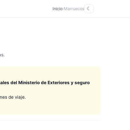
Inicio
›
Marruecos
☾
as.
les del Ministerio de Exteriores y seguro
es de viaje.