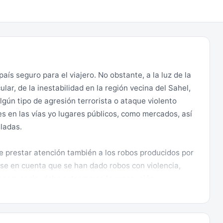
ís seguro para el viajero. No obstante, a la luz de la
ular, de la inestabilidad en la región vecina del Sahel,
lgún tipo de agresión terrorista o ataque violento
es en las vías yo lugares públicos, como mercados, así
ladas.
e prestar atención también a los robos producidos por
se en cuenta que se han dado robos con violencia,
nsecuencia, debe extremarse la precaución.
amente prudente respecto de posibles compañías
n la medida de lo posible, a los servicios de guías