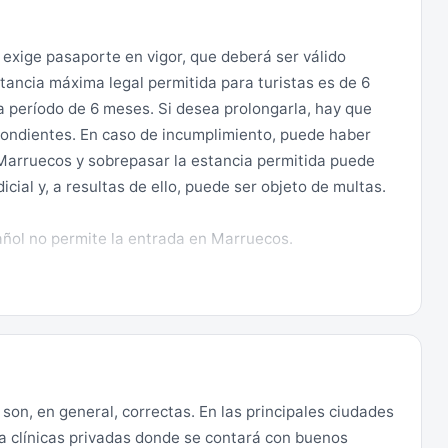
s existe riesgo sísmico. Deben por lo tanto tenerse en
exige pasaporte en vigor, que deberá ser válido
protección en caso de movimiento sísmico: alejarse de
stancia máxima legal permitida para turistas es de 6
teles y similares, y por el contrario situarse en
a período de 6 meses. Si desea prolongarla, hay que
eble resistente o umbral de puerta, manteniendo la
espondientes. En caso de incumplimiento, puede haber
 presentes los riesgos de riadas e inundaciones
 Marruecos y sobrepasar la estancia permitida puede
cial y, a resultas de ello, puede ser objeto de multas.
 de las mismas es francamente aceptable. Todas las
ñol no permite la entrada en Marruecos.
ene circular con precaución, tanto por la actitud
or el habitual cruce de peatones y animales por las
esitan visado para visitar el país por turismo.
ismo el intenso tráfico de las vías principales o, en
as rutas secundarias. Es esencial ajustarse a la
smo la circulación nocturna. En caso de accidente no
de personal de la Gendarmería Real.
son, en general, correctas. En las principales ciudades
 a clínicas privadas donde se contará con buenos
onsultar a su centro de vacunación internacional, así