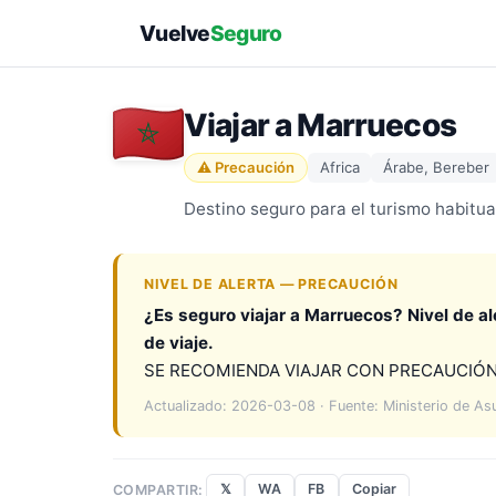
Vuelve
Seguro
Viajar a Marruecos
⚠ Precaución
Africa
Árabe, Bereber
Destino seguro para el turismo habitua
NIVEL DE ALERTA — PRECAUCIÓN
¿Es seguro viajar a Marruecos? Nivel de al
de viaje.
SE RECOMIENDA VIAJAR CON PRECAUCIÓN. Se 
Actualizado: 2026-03-08 · Fuente: Ministerio de As
𝕏
WA
FB
Copiar
COMPARTIR: