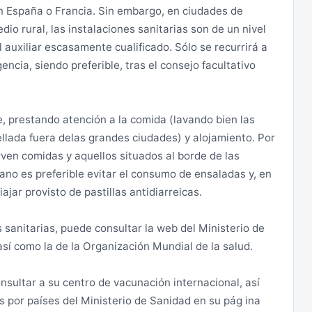
n España o Francia. Sin embargo, en ciudades de
 por países del Ministerio de Sanidad en su pág ina
s zonas militares (que está prohibido fotografiar) y las
dio rural, las instalaciones sanitarias son de un nivel
 proximidad de la frontera argelina puede ser
 auxiliar escasamente cualificado. Sólo se recurrirá a
rlo.
ncia, siendo preferible, tras el consejo facultativo
, prestando atención a la comida (lavando bien las
upos pequeños por zonas rurales aisladas. Si se viaja
llada fuera delas grandes ciudades) y alojamiento. Por
co pobladas, es recomendable hacerlo en más de un
rven comidas y aquellos situados al borde de las
 la cadena montañosa del Rif, se identifica un cierto
no es preferible evitar el consumo de ensaladas y, en
os alrededor de la zona de Ketama, debiendo extremarse
ajar provisto de pastillas antidiarreicas.
as que, en ocasiones, intentan vender hachís
ros. Es muy recomendable que los desplazamientos por
sanitarias, puede consultar la web del Ministerio de
así como la de la Organización Mundial de la salud.
onsultar a su centro de vacunación internacional, así
 por países del Ministerio de Sanidad en su pág ina