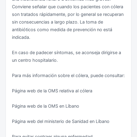
Conviene señalar que cuando los pacientes con cólera
Reserva de hotel o prueba de su alojamiento mientras
son tratados rápidamente, por lo general se recuperan
dure su estancia. Si se trata de una dirección particular,
sin consecuencias a largo plazo. La toma de
puede aportarse el nombre y el teléfono de la persona
antibióticos como medida de prevención no está
que invita.
indicada.
Seguro de viaje que cubra toda la estancia en Líbano,
En caso de padecer síntomas, se aconseja dirigirse a
así como los gastos de repatriación.
un centro hospitalario.
Los controles de entrada en Líbano son exhaustivos y
Para más información sobre el cólera, puede consultar:
comprenden la comprobación de que el/la viajero/a no
está incluido en el listado de personas con prohibición
Página web de la OMS relativa al cólera
de entrada en el territorio libanés. En caso de figurar en
dicho listado, las autoridades libanesas pueden
Página web de la OMS en Líbano
denegar la entrada en el país y ordenar el regreso al
lugar de origen, proceder a la detención del viajero/a
Página web del ministerio de Sanidad en Líbano
y/o confiscar el pasaporte con imposibilidad de salir
del Líbano hasta que se resuelva la situación. La
Para evitar contraer alguna enfermedad