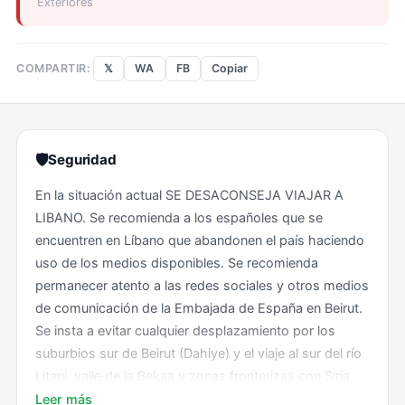
Exteriores
𝕏
WA
FB
Copiar
COMPARTIR:
🛡
Seguridad
En la situación actual SE DESACONSEJA VIAJAR A
LIBANO. Se recomienda a los españoles que se
encuentren en Líbano que abandonen el país haciendo
uso de los medios disponibles. Se recomienda
permanecer atento a las redes sociales y otros medios
de comunicación de la Embajada de España en Beirut.
Se insta a evitar cualquier desplazamiento por los
suburbios sur de Beirut (Dahiye) y el viaje al sur del río
Litani, valle de la Bekaa y zonas fronterizas con Siria
por ser especialmente peligrosos. Recuerde también
Leer más