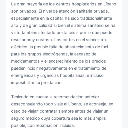
La gran mayoría de los centros hospitalarios en Líbano
encuentren en Líbano que abandonen el país haciendo
manifestaciones o concentraciones de personas, se
son privados. El nivel de atención sanitaria privada,
uso de los medios disponibles.. Para aquellos que se
insta a alejarse de las zonas afectadas sin involucrarse
especialmente en la capital, ha sido tradicionalmente
encuentren en el país se aconseja presten especial
en cualquier incidente que se pueda producir.
alto y de gran calidad si bien el sistema sanitario se ha
atención y guarden adecuadamente su documentación
visto también afectado por la crisis por lo que puede
española (especialmente pasaporte y DNI). Se
Seguridad ciudadana
resultar muy costoso. Los cortes en el suministro
recomienda hacer fotocopias del pasaporte y
eléctrico, la posible falta de abastecimiento de fuel
desplazarse siempre con ellas en el interior del país. Se
Los niveles de delincuencia común en Líbano han sido
para los grupos electrógenos, la escasez de
están registrando dificultades y demoras para la
tradicionalmente relativamente bajos en comparación
medicamentos y el encarecimiento de los precios
denuncia ante las autoridades libanesas del extravío o
con otros países. No obstante, desde el comienzo de
pueden incidir negativamente en el tratamiento de
robo de documentación, que pueden ocasionar la
la crisis económica se ha detectado un aumento de la
emergencias y urgencias hospitalarias, e incluso
imposibilidad de salir del país en el tiempo previsto
criminalidad y puede existir el riesgo de robo a
imposibilitar su prestación.
inicialmente.
personas y vehículos. En consecuencia, se
recomienda extremar las medidas habituales de
Teniendo en cuenta la recomendación anterior
Visado
precaución (evitar hacer ostentación de dinero u
desaconsejando todo viaje al Líbano, se aconseja, en
objetos valiosos en público; llevar solamente la
caso de viajar, contratar siempre antes de viajar un
Teniendo en cuenta la recomendación anterior
documentación y el dinero que sean imprescindibles;
seguro médico cuya cobertura sea lo más amplia
desaconsejando todo viaje al Líbano, en caso de viajar
no perder de vista los objetos personales, etc.).
posible, con repatriación incluida.
a la llegada se debe presentar la siguiente