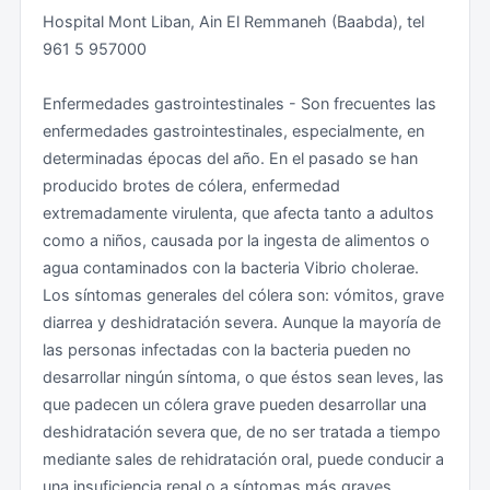
Hospital Mont Liban, Ain El Remmaneh (Baabda), tel
lo general, más de 48 horas. De todos modos, se
961 5 957000
recuerda que el viaje a Siria está absolutamente
desaconsejado. Se recomienda consultar las
Enfermedades gastrointestinales - Son frecuentes las
Recomendaciones de Viaje para ese país.
enfermedades gastrointestinales, especialmente, en
determinadas épocas del año. En el pasado se han
Aviso importante
producido brotes de cólera, enfermedad
extremadamente virulenta, que afecta tanto a adultos
Teniendo en cuenta la recomendación anterior
como a niños, causada por la ingesta de alimentos o
desaconsejando todo viaje al Líbano salvo por
agua contaminados con la bacteria Vibrio cholerae.
razones de necesidad y de trabajo que no pueda ser
Los síntomas generales del cólera son: vómitos, grave
aplazado, a la llegada se debe presentar la siguiente
diarrea y deshidratación severa. Aunque la mayoría de
documentación:
las personas infectadas con la bacteria pueden no
desarrollar ningún síntoma, o que éstos sean leves, las
Billete de regreso (salvo residentes en Líbano).
que padecen un cólera grave pueden desarrollar una
deshidratación severa que, de no ser tratada a tiempo
Pruebas de disponer de medios económicos
mediante sales de rehidratación oral, puede conducir a
suficientes para costear la estancia en el país.
una insuficiencia renal o a síntomas más graves.