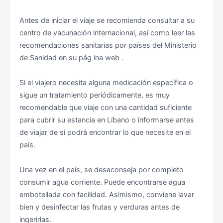
documentación:
Transporte
Antes de iniciar el viaje se recomienda consultar a su
centro de vacunación internacional, así como leer las
Obtener su visado a través de los servicios consulares
Debe tenerse en cuenta que en el pasado se han
recomendaciones sanitarias por países del Ministerio
de la Embajada del Líbano bien en España o en otro
registrado algunos robos aislados a mano armada por
de Sanidad en su pág ina web .
país.
parte de conductores de taxis no oficiales (taxis
colectivos, más conocidos como taxi-service, o
Si el viajero necesita alguna medicación específica o
Optar por un sello de entrada de la Seguridad General
vehículos de particulares). Por ello, se desaconseja el
sigue un tratamiento periódicamente, es muy
libanesa directamente en el aeropuerto de Beirut si
uso de estos vehículos que funcionan de forma
recomendable que viaje con una cantidad suficiente
cumplen con las condiciones de entrada. Este sello es
irregular en cualquier lugar, incluido el aeropuerto de
para cubrir su estancia en Líbano o informarse antes
gratuito y válido exclusivamente durante un mes
Beirut. Para atender las necesidades de transporte,
de viajar de si podrá encontrar lo que necesite en el
desde su llegada al aeropuerto Internacional Rafik
existen taxis oficiales pertenecientes a compañías
país.
Hariri de Beirut.
conocidas, físicas o a través de aplicaciones móvil,
fácilmente identificables por sus distintivos. Sus
Una vez en el país, se desaconseja por completo
Los titulares de documentos de viaje de refugiado,
servicios también pueden contratarse en hoteles,
consumir agua corriente. Puede encontrarse agua
protección subsidiaria y apátrida expedidos por
restaurantes o en cualquier otro establecimiento de
embotellada con facilidad. Asimismo, conviene lavar
España deberán obtener previamente un visado en la
confianza.
bien y desinfectar las frutas y verduras antes de
Embajada del Líbano en Madrid, no siendo posible su
ingerirlas.
obtención a la llegada al Líbano.
Zonas de riesgo (deben ser evitadas): En las