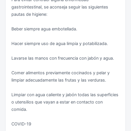
Embajada sólo podrá presentar asistencia consular,
gastrointestinal, se aconseja seguir las siguientes
debiendo recurrirse a un/a abogado/a local para
pautas de higiene:
acceder al expediente y para realizar las gestiones
administrativas y judiciales oportunas.
Beber siempre agua embotellada.
Los españoles de origen libanés o sirio o con doble
Hacer siempre uso de agua limpia y potabilizada.
nacionalidad deben estar especialmente atentos a
estas advertencias y se recomienda que viajen
Lavarse las manos con frecuencia con jabón y agua.
siempre con un certificado de nacimiento,
preferentemente traducido al árabe para evitar
Comer alimentos previamente cocinados y pelar y
posibles errores de identidad.
limpiar adecuadamente las frutas y las verduras.
La entrada en Líbano es una competencia exclusiva de
Limpiar con agua caliente y jabón todas las superficies
las autoridades libanesas, por lo que siempre deberán
o utensilios que vayan a estar en contacto con
cumplirse las condiciones de entrada.
comida.
Vacunas:
COVID-19