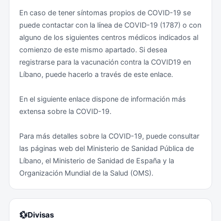
Obligatorias: Ninguna. No obstante, para aquellos
En caso de tener síntomas propios de COVID-19 se
viajeros directamente procedentes de países con
puede contactar con la línea de COVID-19 (1787) o con
riesgo de fiebre amarilla, se exige el certificado de
alguno de los siguientes centros médicos indicados al
vacunación contra esa enfermedad.
comienzo de este mismo apartado. Si desea
registrarse para la vacunación contra la COVID19 en
Recomendadas: Ninguna en particular si se ha
Líbano, puede hacerlo a través de este enlace.
cumplido el calendario de vacunación vigente en
España.
En el siguiente enlace dispone de información más
extensa sobre la COVID-19.
Antes de iniciar el viaje se recomienda consultar a su
centro de vacunación internacional, así como leer las
Para más detalles sobre la COVID-19, puede consultar
recomendaciones sanitarias por países del Ministerio
las páginas web del Ministerio de Sanidad Pública de
de Sanidad en su pág ina web .
Líbano, el Ministerio de Sanidad de España y la
Organización Mundial de la Salud (OMS).
💱
Divisas