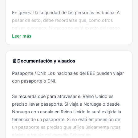
En general la seguridad de las personas es buena. A
pesar de esto, debe recordarse que, como otros
países europeos, Noruega no está exenta del riesgo
de atentados terroristas.
Leer más
Los mayores riesgos a los que se enfrentan los
turistas son los provocados por fenómenos naturales
📄
Documentación y visados
y por los deportes de aventura. Cuando se vayan a
Pasaporte / DNI: Los nacionales del EEE pueden viajar
emprender actividades en la naturaleza se recomienda
con pasaporte o DNI.
siempre informar con anterioridad a algún allegado,
viajar con un teléfono móvil, llevar los datos de
Se recuerda que para atravesar el Reino Unido es
contacto de los servicios de emergencia locales e ir
preciso llevar pasaporte. Si viaja a Noruega o desde
adecuadamente pertrechado.
Noruega con escala en Reino Unido le será exigida la
tenencia de un pasaporte. Si no está en posesión de
La mitad norte del país se encuentra dentro del círculo
un pasaporte es preciso que utilice únicamente rutas
polar ártico, donde son frecuentes fenómenos
aéreas a través del espacio Schengen.
atmosféricos intensos. Los riesgos de cualquier tipo