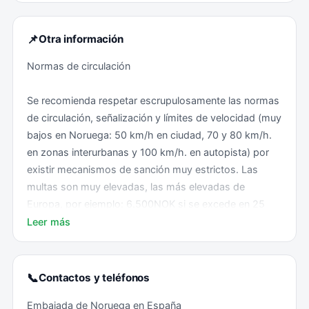
📌
Otra información
Normas de circulación
Se recomienda respetar escrupulosamente las normas
de circulación, señalización y límites de velocidad (muy
bajos en Noruega: 50 km/h en ciudad, 70 y 80 km/h.
en zonas interurbanas y 100 km/h. en autopista) por
existir mecanismos de sanción muy estrictos. Las
multas son muy elevadas, las más elevadas de
Europa, por ejemplo: 6.500NOK si se excede en 25
Km/h el límite de 60 Km/h en zonas interurbanas;
Leer más
5.200NOK por pasar semáforos en rojo; 5.200NOK
por adelantamientos prohibidos. Es habitual la
exigencia del pago in situ de la multa. Si en el
📞
Contactos y teléfonos
momento de la imposición de la sanción, el
Embajada de Noruega en España
sancionado no firma la conformidad a la misma, el