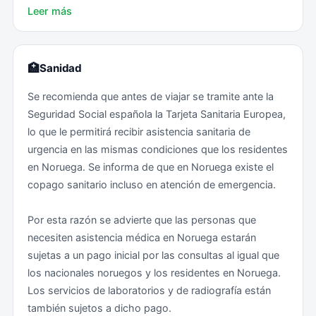
Leer más
de navegación aumentan exponencialmente durante el
Visados: No se requiere visado.
período invernal, por lo que se recomienda estar
informados de las condiciones meteorológicas cuando
Vacunas
se viaja a esta región y consultar con las empresas
🏥
Sanidad
proveedoras de servicios de viaje posibles
Se recomienda que antes de viajar se tramite ante la
Obligatorias: No se exigen vacunas a personas de
recomendaciones para su seguridad.
Seguridad Social española la Tarjeta Sanitaria Europea,
países europeos o personas que hayan permanecido
lo que le permitirá recibir asistencia sanitaria de
14 días en países europeos antes de su llegada a
Zonas de riesgo (deben ser evitadas): Ninguna
urgencia en las mismas condiciones que los residentes
Noruega.
en Noruega. Se informa de que en Noruega existe el
Zonas de riesgo medio: Ninguna
copago sanitario incluso en atención de emergencia.
Recomendadas: Ninguna.
Zonas sin problemas: Todas
Por esta razón se advierte que las personas que
Antes de iniciar el viaje se recomienda consultar a su
necesiten asistencia médica en Noruega estarán
centro de vacunación internacional, así como leer las
sujetas a un pago inicial por las consultas al igual que
recomendaciones sanitarias por países del Ministerio
los nacionales noruegos y los residentes en Noruega.
de Sanidad en su página web .
Los servicios de laboratorios y de radiografía están
también sujetos a dicho pago.