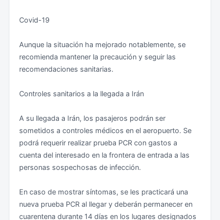
no pueden obtener el visado en frontera, ni siquiera
Se aconseja prudencia a la hora de colgar o compartir
Covid-19
para viajes turísticos. Deberán solicitarlo ante la
publicaciones sobre Irán en redes sociales.
Embajada de Irán en su país de residencia con la
Aunque la situación ha mejorado notablemente, se
debida antelación.
El uso de drones está prohibido y puede suponer
recomienda mantener la precaución y seguir las
penas de prisión.
recomendaciones sanitarias.
Visado para viajes por otros motivos (profesionales,
estudios, etc.): Los viajeros que no se desplacen para
Por razones de seguridad, se desaconsejan los viajes
Controles sanitarios a la llegada a Irán
fines turísticos, (trabajadores, deportistas,
en solitario, en moto, en bicicleta o a pie, así como el
académicos, periodistas, etc) no pueden solicitar el
“auto-stop".
A su llegada a Irán, los pasajeros podrán ser
visado en frontera sino que deberán tramitarlo en la
sometidos a controles médicos en el aeropuerto. Se
Embajada de Irán en su país de residencia con la
Se desaconseja el uso de alojamiento privado del tipo
podrá requerir realizar prueba PCR con gastos a
debida antelación. Tenga en cuenta que este tipo de
“coach-surfing" o similares. El camping libre o en
cuenta del interesado en la frontera de entrada a las
visados exigen autorizaciones administrativas previas
zonas no autorizadas está prohibido.
personas sospechosas de infección.
de diversos organismos iraníes, lo que puede alargar
el proceso.
Se desaconseja absolutamente recoger arena del
En caso de mostrar síntomas, se les practicará una
desierto, piedras o plantas como recuerdo.
nueva prueba PCR al llegar y deberán permanecer en
Menores
Ciudadanos extranjeros han sido detenidos por este
cuarentena durante 14 días en los lugares designados
motivo.