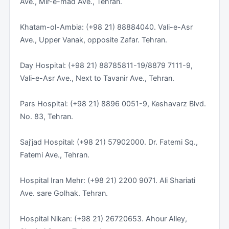
Ave., Mir-e-mad Ave., Tehran.
zonas que han provocado inundaciones y víctimas
mortales. En concreto, en el verano de 2022 las
Khatam-ol-Ambia: (+98 21) 88884040. Vali-e-Asr
inundaciones afectaron a las provincias de
Ave., Upper Vanak, opposite Zafar. Tehran.
Mazandaran (norte, a orillas del mar Caspio), Yazd
(centro) y Sistán-Beluchistán (sureste, limítrofe con
Day Hospital: (+98 21) 88785811-19/8879 7111-9,
Pakistán y Afganistán).
Vali-e-Asr Ave., Next to Tavanir Ave., Tehran.
Pars Hospital: (+98 21) 8896 0051-9, Keshavarz Blvd.
No. 83, Tehran.
Saj’jad Hospital: (+98 21) 57902000. Dr. Fatemi Sq.,
Fatemi Ave., Tehran.
Hospital Iran Mehr: (+98 21) 2200 9071. Ali Shariati
Ave. sare Golhak. Tehran.
Hospital Nikan: (+98 21) 26720653. Ahour Alley,