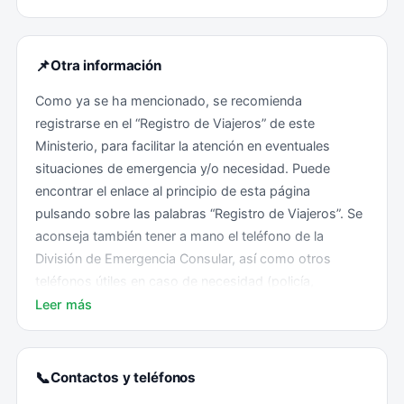
📌
Otra información
Como ya se ha mencionado, se recomienda
registrarse en el “Registro de Viajeros” de este
Ministerio, para facilitar la atención en eventuales
situaciones de emergencia y/o necesidad. Puede
encontrar el enlace al principio de esta página
pulsando sobre las palabras “Registro de Viajeros”. Se
aconseja también tener a mano el teléfono de la
División de Emergencia Consular, así como otros
teléfonos útiles en caso de necesidad (policía,
bomberos, hospitales, etc.).
Leer más
Recomendaciones generales
📞
Contactos y teléfonos
Debe respetarse en todo momento las leyes y