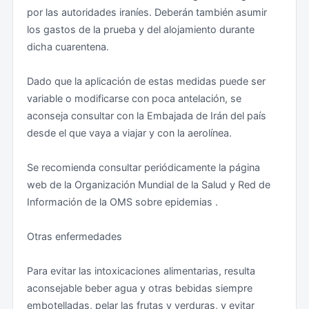
por las autoridades iraníes. Deberán también asumir
Se recuerda que los menores de edad también deben
los gastos de la prueba y del alojamiento durante
viajar con pasaporte, visado y los debidos permisos
Clasificación indicativa de zonas (susceptibles de
dicha cuarentena.
parentales.
cambio según la evolución de la situación en el país):
Dado que la aplicación de estas medidas puede ser
Salida de Irán
En la situación actual se desaconseja completamente
variable o modificarse con poca antelación, se
viajar a cualquier zona de Irán.
aconseja consultar con la Embajada de Irán del país
A los extranjeros que permanezcan en Irán más
desde el que vaya a viajar y con la aerolínea.
tiempo del permitido en su visado o permiso de
Zonas de riesgo alto (deben ser evitadas)
residencia se les impone una multa por cada día que
Se recomienda consultar periódicamente la página
se supere el plazo. Es obligatorio pagarla para poder
La región del Kurdistán se ha visto especialmente
web de la Organización Mundial de la Salud y Red de
salir del país.
afectada por las revueltas iniciadas en septiembre de
Información de la OMS sobre epidemias .
2022. Se desaconseja viajar a dicha zona. Se debe
Se recomienda encarecidamente mantener su visado
evitar también la parte suroriental del país (provincia
Otras enfermedades
iraní en vigor en todo momento.
de Sistán-Beluchistán), que sufre graves problemas de
inseguridad. Ha habido numerosos incidentes graves
Para evitar las intoxicaciones alimentarias, resulta
Los extranjeros que residan en Irán con un permiso de
en estas provincias fronterizas, incluyendo secuestros,
aconsejable beber agua y otras bebidas siempre
trabajo deben tramitar una autorización de salida cada
emboscadas y otros actos terroristas con víctimas
embotelladas, pelar las frutas y verduras, y evitar
vez que deseen salir del país. Dicha autorización debe