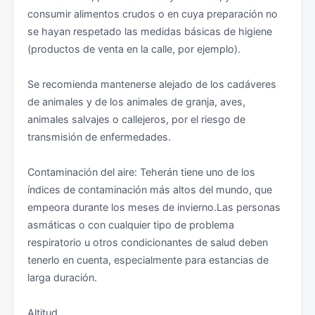
mortales que han afectado a ciudadanos extranjeros.
consumir alimentos crudos o en cuya preparación no
gestionarla la empresa para la que trabaje con
se hayan respetado las medidas básicas de higiene
antelación suficiente. La duración de estos trámites
Se deben evitar absolutamente las zonas fronterizas
(productos de venta en la calle, por ejemplo).
depende totalmente de las autoridades iraníes y de los
con Irak, Afganistán y Pakistán, incluso con
procesos y plazos que hayan establecido para ello. Se
Turkmenistán. Se desaconseja igualmente las zonas
Se recomienda mantenerse alejado de los cadáveres
recomienda iniciar los trámites con antelación
cercanas a Nagorno-Karabaj debido a la posibilidad de
de animales y de los animales de granja, aves,
suficiente a su fecha de salida de Irán.
que surjan nuevas tensiones.
animales salvajes o callejeros, por el riesgo de
transmisión de enfermedades.
La embajada no tiene ninguna capacidad para poder
Debido a la guerra entre Irán e Irak (1980-1988),
permitir la salida de Irán de los ciudadanos españoles
existen todavía minas terrestres, en particular, en las
Contaminación del aire: Teherán tiene uno de los
que se encuentren aquí, ya que ello depende
zonas fronterizas entre ambos países. Se aconseja
índices de contaminación más altos del mundo, que
enteramente de lo que establezcan las autoridades y
evitar las áreas deshabituadas y no salir de las
empeora durante los meses de invierno.Las personas
las leyes de Irán.
carreteras o caminos asfaltados.
asmáticas o con cualquier tipo de problema
respiratorio u otros condicionantes de salud deben
Custodia de pasaportes y otros documentos de viaje
Se recomienda evitar la zona litoral del Golfo Pérsico y
tenerlo en cuenta, especialmente para estancias de
del mar de Omán. Es importante mantenerse alejado
larga duración.
En el caso de españoles que se encuentren trabajando
de instalaciones y bases militares. Se desaconseja
en Irán, se recomienda prestar especial atención a la
navegar con embarcaciones privadas por la zona, así
Altitud
custodia de su documentación, particularmente los