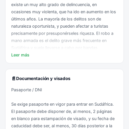
existe un muy alto grado de delincuencia, en
ocasiones muy violenta, que ha ido en aumento en los
últimos años. La mayoría de los delitos son de
naturaleza oportunista, y pueden afectar a turistas
precisamente por presuponérseles riqueza. El robo a
mano armada es el delito grave más frecuente en
Sudáfrica y suele llevarse a cabo por bandas
organizadas armadas con pistolas y/o cuchillos. El
Leer más
allanamiento de morada, el robo y el robo de coches
son delitos frecuentes en toda Sudáfrica. Suelen ser
violentos y pueden ocurrir a cualquier hora del día. En
📄
Documentación y visados
muchos casos, los delincuentes prefieren atacar
Pasaporte / DNI
cuando los ocupantes están en casa o llegando o
saliendo de los locales.
Se exige pasaporte en vigor para entrar en Sudáfrica.
El pasaporte debe disponer de, al menos, 2 páginas
Por ello, la Embajada ha elaborado las siguientes
en blanco para estampación de visado, y su fecha de
recomendaciones básicas:
caducidad debe ser, al menos, 30 días posterior a la