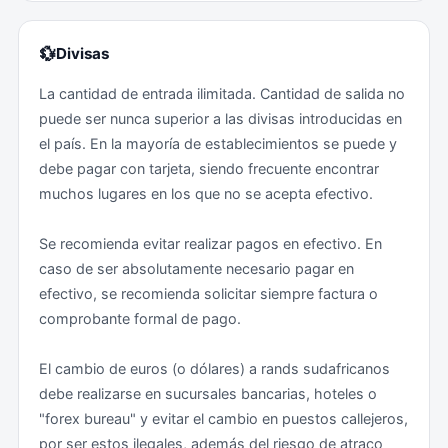
evitando así perder de vista su tarjeta. De este modo
evitará la posibilidad de que su tarjeta sea clonada.
Puede encontrar más información en la página web de
💱
Divisas
la Organización Mundial de la Salud y en este enlace.
En Sudáfrica, los robos en comercios son habituales.
La cantidad de entrada ilimitada. Cantidad de salida no
En los centros comerciales, los ladrones utilizan
puede ser nunca superior a las divisas introducidas en
Antes de iniciar el viaje se recomienda consultar a su
observadores que siguen a las víctimas para averiguar
el país. En la mayoría de establecimientos se puede y
centro de vacunación internacional, así como leer las
qué pueden robar. El observador puede seguir al
debe pagar con tarjeta, siendo frecuente encontrar
recomendaciones sanitarias por países del Ministerio
cliente hasta el aparcamiento donde roban a la víctima
muchos lugares en los que no se acepta efectivo.
de Sanidad en su página web.
(lejos de los testigos) o pasar a los socios de los
ladrones que esperan en un coche cercano, donde les
Se recomienda evitar realizar pagos en efectivo. En
seguirán y robarán lejos de la seguridad y la policía.
caso de ser absolutamente necesario pagar en
Los ladrones que siguen a los compradores hasta sus
efectivo, se recomienda solicitar siempre factura o
casas siguen siendo una tendencia. También son
comprobante formal de pago.
frecuentes los robos de teléfonos móviles en centros
comerciales. Numerosos robos de teléfonos móviles
El cambio de euros (o dólares) a rands sudafricanos
se producen porque los clientes no prestan atención a
debe realizarse en sucursales bancarias, hoteles o
quienes están cerca de ellos mientras se dirigen a sus
"forex bureau" y evitar el cambio en puestos callejeros,
coches o se comunican con el conductor contratado.
por ser estos ilegales, además del riesgo de atraco