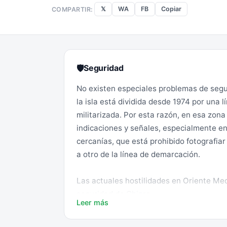
𝕏
WA
FB
Copiar
COMPARTIR:
Seguridad
🛡
No existen especiales problemas de segu
la isla está dividida desde 1974 por una 
militarizada. Por esta razón, en esa zona
indicaciones y señales, especialmente en 
cercanías, que está prohibido fotografiar
a otro de la línea de demarcación.
Las actuales hostilidades en Oriente Med
seguridad de Chipre.
Leer más
Se recomienda leer atentamente el apar