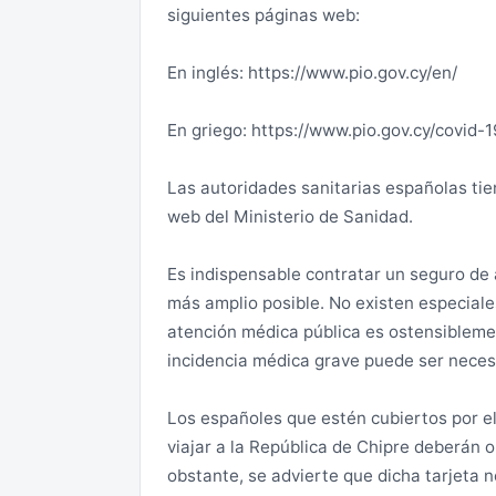
siguientes páginas web:
República de Chipre) o se accede a la Is
En estos momentos, la República de Chi
evitar que se estampe ningún tipo de vis
terroristas, aunque las actuales hostil
En inglés: https://www.pio.gov.cy/en/
acarrear problemas al cruzar las fronter
riesgo en este ámbito. Asimismo, se recu
a salvo de posibles acciones terroristas.
En griego: https://www.pio.gov.cy/covid-1
Entrada en la isla
Desastres naturales
Las autoridades sanitarias españolas tie
De acuerdo con la legislación vigente, la 
web del Ministerio de Sanidad.
controlada por la República de Chipre. En
Al igual que en otras regiones del Medit
de Ercan / Tymbou o por vía marítima (e
especialmente durante la primavera y el
Es indispensable contratar un seguro de
no está permitida por las autoridades de l
forestales.
más amplio posible. No existen especiales 
por las mencionadas vías y se pretende cr
atención médica pública es ostensiblement
rechazado en el puesto de control de la L
Igualmente, cabe señalar que la isla de 
incidencia médica grave puede ser neces
Controlada por la República de Chipre (si
medio.
abandonarla por el Sur) y ser sancionad
Los españoles que estén cubiertos por e
inversa, una entrada por puestos fronter
Seguridad ciudadana y criminalidad
viajar a la República de Chipre deberán 
salida por la Zona Ocupada, puede gener
obstante, se advierte que dicha tarjeta n
comunitarios por no constar la salida de