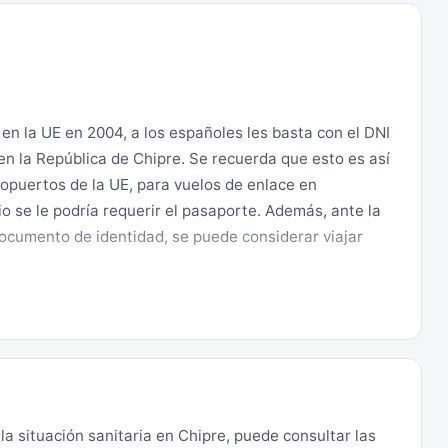
 "Línea Verde", zona limítrofe controlada y vigilada
 de las Naciones Unidas (UNFICYP) y, a cada lado, por
Chipre y de Turquía, respectivamente; es de acceso
alto el fuego desde 1974. Existen todavía campos de
 en la UE en 2004, a los españoles les basta con el DNI
n la República de Chipre. Se recuerda que esto es así
opuertos de la UE, para vuelos de enlace en
orte del país (la autodenominada "RTNC"), debe
o se le podría requerir el pasaporte. Además, ante la
ntos, campos de tiro y zonas de acceso prohibido
ocumento de identidad, se puede considerar viajar
 Turquía que conviene que Vd. nunca traspase, por su
ambién es aplicable a las áreas militares de la Zona
 las dos instalaciones militares en territorio soberano
danos de la UE. Desde 2015 ya no es necesario
cuando se quiera entrar en la autodenominada "RTNC"
tra de estas recomendaciones, se utiliza el aeropuerto
a situación sanitaria en Chipre, puede consultar las
o de entrada ilegal por las autoridades de la