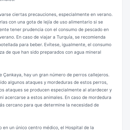
eso de civiles a las regiones del monte Ararat y
 actividades específicas (investigación académica,
militar. En todo caso, y una vez levantada esa
arse ciertas precauciones, especialmente en verano.
cesario tramitar un visado de residencia ante la
 estas montañas requiere la tramitación de una
rlas con una gota de lejía de uso alimentario si se
onsulado General de Turquía en Barcelona. Se deberá
urcas. En el pasado se han producido secuestros de
nte tener prudencia con el consumo de pescado en
uía en Madrid si el viajero es residente en Galicia,
verano. En caso de viajar a Turquía, se recomienda
, Navarra, Castilla y León, Madrid, Castilla La Mancha,
otellada para beber. Evítese, igualmente, el consumo
mbio, la solicitud deberá cursarse en el Consulado
ada.
rteza de que han sido preparados con agua mineral
s residente en Andorra, Aragón, Cataluña, Comunidad
de Çankaya, hay un gran número de perros callejeros.
es necesaria además una carta del empleador turco y la
s seguro en términos de criminalidad y delincuencia, se
ido algunos ataques y mordeduras de estos perros,
parte del empleador al Ministerio de Trabajo y
n las grandes ciudades, especialmente en Estambul,
os ataques se producen especialmente al atardecer y
z días desde la fecha de solicitud de visado. Dicho
e puede haber manifestaciones y el índice de
 ni acercarse a estos animales. En caso de mordedura
de 30 días. Puede consultarse esta información en la
 lugares de interés turístico han sido y son objetivo
ás cercano para que determine la necesidad de
 Social turco.
vas y presentes en Turquía, por lo que debe extremarse
visitarlos, siguiendo en todo caso las instrucciones de
erior permiso de residencia, trabajo o estudios que
 en un único centro médico, el Hospital de la