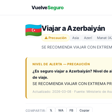
Vuelve
Seguro
Viajar a Azerbaiyán
⚠ Precaución
Asia
Azerí
Manat (A
SE RECOMIENDA VIAJAR CON EXTRE
NIVEL DE ALERTA — PRECAUCIÓN
¿Es seguro viajar a Azerbaiyán? Nivel de a
de viaje.
SE RECOMIENDA VIAJAR CON EXTREMA P
Actualizado: 2026-03-08 · Fuente: Ministerio de As
𝕏
WA
FB
Copiar
COMPARTIR: