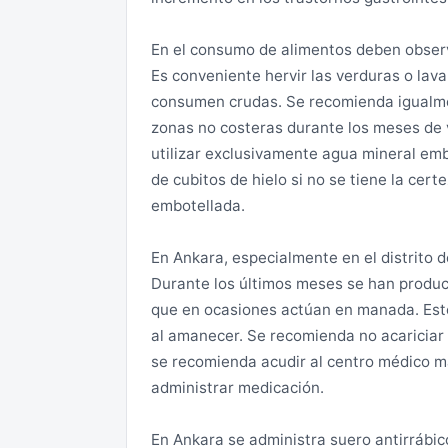
Las autoridades turcas no permiten el acc
Para estancias superiores a tres meses o
Tendürek, declaradas zonas de seguridad 
En el consumo de alimentos deben observ
trabajo remunerado, estudios, etc.) es ne
prohibición, se recuerda que el acceso a
Es conveniente hervir las verduras o lava
Embajada de Turquía en Madrid o en el C
autorización previa de las autoridades t
consumen crudas. Se recomienda igualme
solicitar el visado en la Embajada de Turq
ciudadanos extranjeros.
zonas no costeras durante los meses de 
Asturias, Cantabria, País Vasco, La Rioja
utilizar exclusivamente agua mineral emb
Extremadura, Andalucía y Canarias. En ca
La frontera con Armenia permanece cerr
de cubitos de hielo si no se tiene la ce
General de Turquía en Barcelona si se e
embotellada.
Valenciana, Murcia y Baleares.
Zonas de riesgo medio:
En Ankara, especialmente en el distrito 
Para la obtención del visado de trabajo 
Si bien Turquía se considera como un paí
Durante los últimos meses se han produc
remisión de una serie de documentos por 
recomienda extremar las precauciones e
que en ocasiones actúan en manada. Est
Seguridad Social turco en el plazo de die
Ankara y en los lugares turísticos, dond
al amanecer. Se recomienda no acariciar
Ministerio resolverá en el plazo máximo 
criminalidad/delitos (robos) es mayor. Los
se recomienda acudir al centro médico m
web del Ministerio de Trabajo y Seguridad
para las organizaciones terroristas acti
administrar medicación.
la precaución si se tiene la intención de 
Este visado permite la obtención del post
las autoridades locales.
En Ankara se administra suero antirrábico