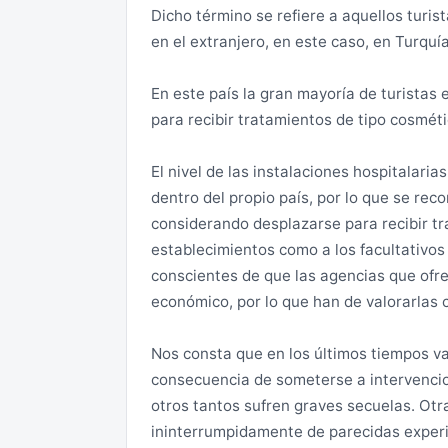
En todas estas provincias se han declara
Dicho término se refiere a aquellos turis
En el caso de entrar con el pasaporte, tras
entrada está sujeta a una autorización pr
en el extranjero, en este caso, en Turquía
policía haya estampado un sello, en donde
seguridad y las medidas de estas autorid
(entrada en turco). Se debe prestar espec
evolución de los acontecimientos.
En este país la gran mayoría de turistas
la entrada al país por alguna de las front
para recibir tratamientos de tipo cosmétic
salida que la estancia en el país no haya 
Los puntos de control fronterizo con Siri
terrorista.
El nivel de las instalaciones hospitalari
Pasaportes sin páginas libres: No se ace
dentro del propio país, por lo que se r
menos una página libre en sus pasaporte
La mayor parte de los puntos fronterizos
considerando desplazarse para recibir t
autoridades limitan las entradas desde S
establecimientos como a los facultativos
Casos en los que solamente es posible ac
excepcionalmente abiertos y sujetos a un
conscientes de que las agencias que ofrec
país con DNI:
previa a través de la Embajada de Españ
económico, por lo que han de valorarlas
tiempo no dependiendo el mismo de la E
Si la estancia es superior a 3 meses.
entren a Turquía desde Siria deben asegu
Nos consta que en los últimos tiempos v
pasaporte para poder salir posteriormen
consecuencia de someterse a intervencio
Si se accede al país en un vehículo propio
otros tantos sufren graves secuelas. Ot
En caso de entrar en Turquía sin pasapo
ininterrumpidamente de parecidas experi
Si se llevan objetos de valor que declara