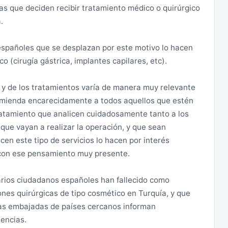
do zonas especiales de seguridad, en las que la
tas que deciden recibir tratamiento médico o quirúrgico
 el paso del control policial, conviene verificar que la
evia de las autoridades turcas. La situación de
.
 figure la fecha de entrada y la leyenda GIRIS
ades pueden variar día tras día en función de la
ial atención a estos detalles, sobre todo si se realiza
 españoles que se desplazan por este motivo lo hacen
eras terrestres. Las autoridades turcas verificarán a la
o (cirugía gástrica, implantes capilares, etc).
sido superior a 90 días.
a han sido, y pueden ser, objetivo de atentado
as y de los tratamientos varía de manera muy relevante
pta la entrada de los extranjeros que no tengan al
ecomienda encarecidamente a todos aquellos que estén
s.
 entre Siria y Turquía se encuentran cerrados. Estas
ratamiento que analicen cuidadosamente tanto a los
iria a casos muy excepcionales, por los puestos
 que vayan a realizar la operación, y que sean
ceder con pasaporte y no se permite la entrada en el
 estricto proceso de autorización administrativa
en este tipo de servicios lo hacen por interés
a en Ankara. Este proceso se puede prolongar en el
 con ese pensamiento muy presente.
mbajada de España. Los ciudadanos españoles que
rarse a su entrada de que se les ha sellado el
arios ciudadanos españoles han fallecido como
te de Turquía.
nes quirúrgicas de tipo cosmético en Turquía, y que
.
ras embajadas de países cercanos informan
rte español o con pasaporte español caducado es
encias.
r en la aduana (conviene consultar el importe con la