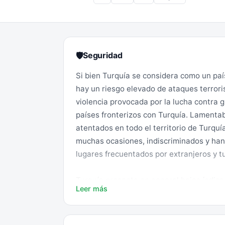
Seguridad
🛡
Si bien Turquía se considera como un paí
hay un riesgo elevado de ataques terrori
violencia provocada por la lucha contra gr
países fronterizos con Turquía. Lamenta
atentados en todo el territorio de Turquí
muchas ocasiones, indiscriminados y han t
lugares frecuentados por extranjeros y t
Turquía presenta en general bajos índice
Leer más
la precauciones elementales de sentido co
zonas más turísticas de Estambul se aco
atención a las pertenencias que se llev