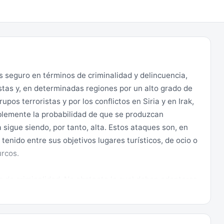
s seguro en términos de criminalidad y delincuencia,
stas y, en determinadas regiones por un alto grado de
upos terroristas y por los conflictos en Siria y en Irak,
blemente la probabilidad de que se produzcan
a sigue siendo, por tanto, alta. Estos ataques son, en
enido entre sus objetivos lugares turísticos, de ocio o
urcos.
s de criminalidad. No obstante lo cual deben adoptarse
mún que el viajero aplica en su lugar de origen. En las
nseja conducirse con prudencia y prestar especial
en en todo momento.