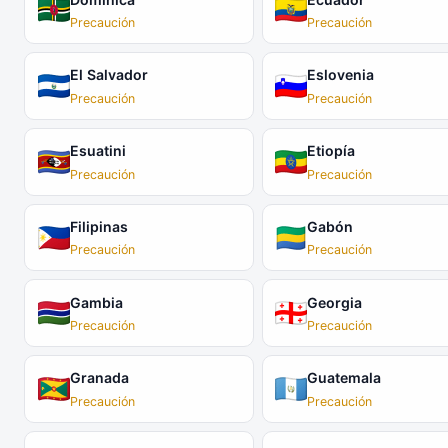
Precaución
Precaución
El Salvador
Eslovenia
Precaución
Precaución
Esuatini
Etiopía
Precaución
Precaución
Filipinas
Gabón
Precaución
Precaución
Gambia
Georgia
Precaución
Precaución
Granada
Guatemala
Precaución
Precaución