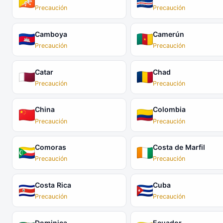
Precaución
Precaución
Camboya
Camerún
Precaución
Precaución
Catar
Chad
Precaución
Precaución
China
Colombia
Precaución
Precaución
Comoras
Costa de Marfil
Precaución
Precaución
Costa Rica
Cuba
Precaución
Precaución
Dominica
Ecuador