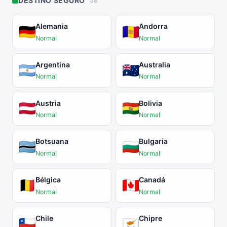
DESTINO SEGURO
58
Alemania
Andorra
Normal
Normal
Argentina
Australia
Normal
Normal
Austria
Bolivia
Normal
Normal
Botsuana
Bulgaria
Normal
Normal
Bélgica
Canadá
Normal
Normal
Chile
Chipre