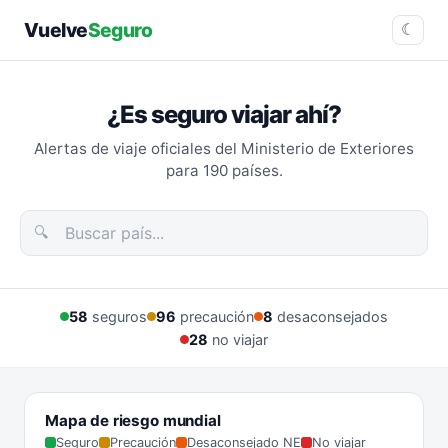
Vuelve
Seguro
☾
¿Es seguro viajar ahí?
Alertas de viaje oficiales del Ministerio de Exteriores
para 190 países.
🔍
58
seguros
96
precaución
8
desaconsejados
28
no viajar
Mapa de riesgo mundial
Seguro
Precaución
Desaconsejado NE
No viajar