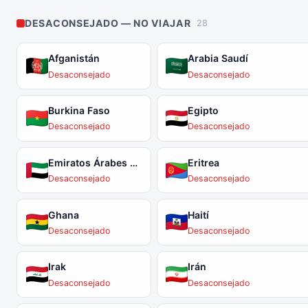
DESACONSEJADO — NO VIAJAR
28
Afganistán
Arabia Saudí
Desaconsejado
Desaconsejado
Burkina Faso
Egipto
Desaconsejado
Desaconsejado
Emiratos Árabes Unidos
Eritrea
Desaconsejado
Desaconsejado
Ghana
Haití
Desaconsejado
Desaconsejado
Irak
Irán
Desaconsejado
Desaconsejado