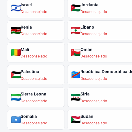
Israel
Jordania
Desaconsejado
Desaconsejado
Kenia
Líbano
Desaconsejado
Desaconsejado
Malí
Omán
Desaconsejado
Desaconsejado
Palestina
Desaconsejado
Desaconsejado
Sierra Leona
Siria
Desaconsejado
Desaconsejado
Somalia
Sudán
Desaconsejado
Desaconsejado