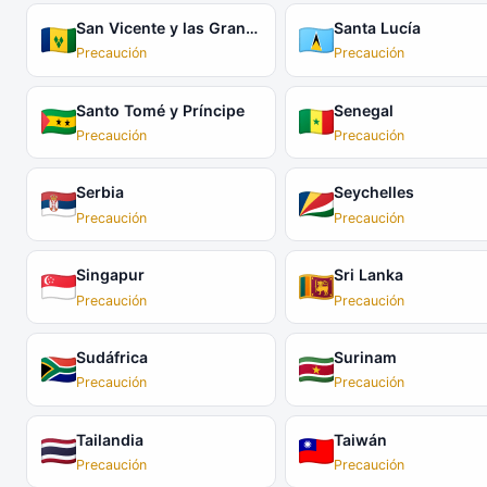
San Vicente y las Granadinas
Santa Lucía
Precaución
Precaución
Santo Tomé y Príncipe
Senegal
Precaución
Precaución
Serbia
Seychelles
Precaución
Precaución
Singapur
Sri Lanka
Precaución
Precaución
Sudáfrica
Surinam
Precaución
Precaución
Tailandia
Taiwán
Precaución
Precaución