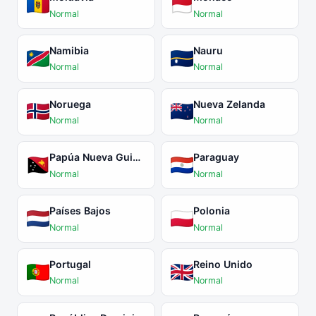
Normal
Normal
Namibia
Nauru
Normal
Normal
Noruega
Nueva Zelanda
Normal
Normal
Papúa Nueva Guinea
Paraguay
Normal
Normal
Países Bajos
Polonia
Normal
Normal
Portugal
Reino Unido
Normal
Normal