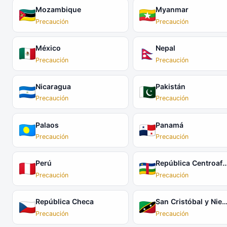
Mozambique
Myanmar
Precaución
Precaución
México
Nepal
Precaución
Precaución
Nicaragua
Pakistán
Precaución
Precaución
Palaos
Panamá
Precaución
Precaución
Perú
República Centroaf
Precaución
Precaución
República Checa
San Cristóbal y Nie
Precaución
Precaución