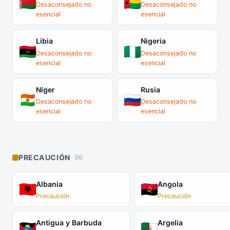
Desaconsejado no
Desaconsejado no
esencial
esencial
Libia
Nigeria
Desaconsejado no
Desaconsejado no
esencial
esencial
Níger
Rusia
Desaconsejado no
Desaconsejado no
esencial
esencial
PRECAUCIÓN
96
Albania
Angola
Precaución
Precaución
Antigua y Barbuda
Argelia