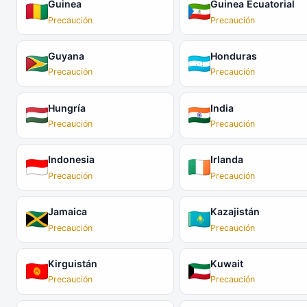
Guinea
Guinea Ecuatorial
Precaución
Precaución
Guyana
Honduras
Precaución
Precaución
Hungría
India
Precaución
Precaución
Indonesia
Irlanda
Precaución
Precaución
Jamaica
Kazajistán
Precaución
Precaución
Kirguistán
Kuwait
Precaución
Precaución