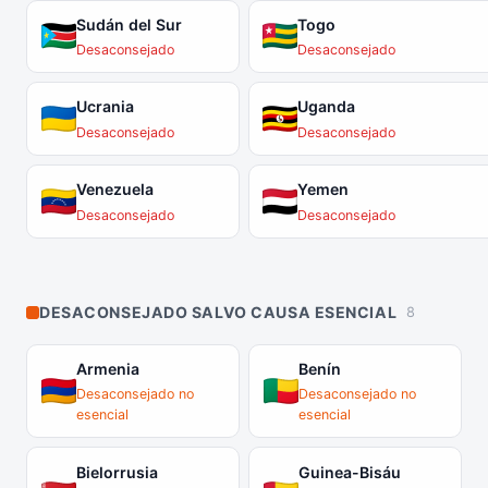
Sudán del Sur
Togo
Desaconsejado
Desaconsejado
Ucrania
Uganda
Desaconsejado
Desaconsejado
Venezuela
Yemen
Desaconsejado
Desaconsejado
DESACONSEJADO SALVO CAUSA ESENCIAL
8
Armenia
Benín
Desaconsejado no
Desaconsejado no
esencial
esencial
Bielorrusia
Guinea-Bisáu