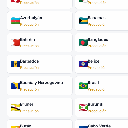
Precaución
Precaución
Azerbaiyán
Bahamas
Precaución
Precaución
Bahréin
Bangladés
Precaución
Precaución
Barbados
Belice
Precaución
Precaución
Bosnia y Herzegovina
Brasil
Precaución
Precaución
Brunéi
Burundi
Precaución
Precaución
Bután
Cabo Verde