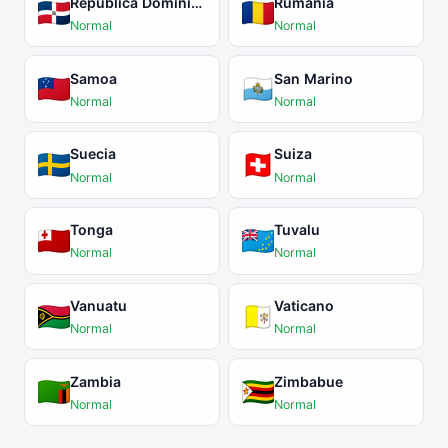
República Dominicana
Rumanía
Normal
Normal
Samoa
San Marino
Normal
Normal
Suecia
Suiza
Normal
Normal
Tonga
Tuvalu
Normal
Normal
Vanuatu
Vaticano
Normal
Normal
Zambia
Zimbabue
Normal
Normal