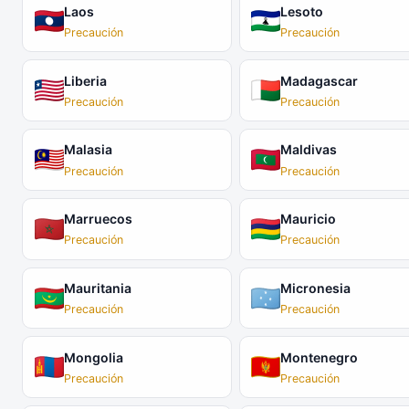
Laos
Lesoto
Precaución
Precaución
Liberia
Madagascar
Precaución
Precaución
Malasia
Maldivas
Precaución
Precaución
Marruecos
Mauricio
Precaución
Precaución
Mauritania
Micronesia
Precaución
Precaución
Mongolia
Montenegro
Precaución
Precaución