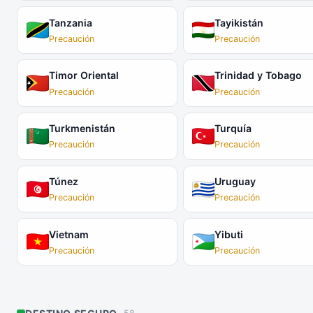
Tanzania
Tayikistán
Precaución
Precaución
Timor Oriental
Trinidad y Tobago
Precaución
Precaución
Turkmenistán
Turquía
Precaución
Precaución
Túnez
Uruguay
Precaución
Precaución
Vietnam
Yibuti
Precaución
Precaución